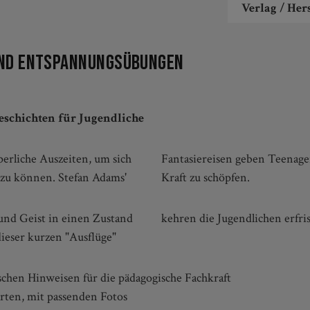
Verlag / Hers
 und Entspannungsübungen
schichten für Jugendliche
erliche Auszeiten, um sich
usst innezuhalten und neue
 zu können. Stefan Adams'
Kraft zu schöpfen.
nd Geist in einen Zustand
kehren die Jugendlichen erfri
ieser kurzen "Ausflüge"
hen Hinweisen für die pädagogische Fachkraft
arten, mit passenden Fotos