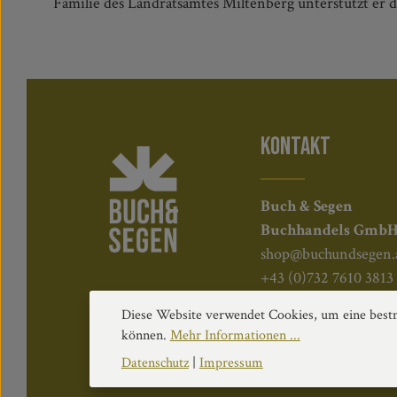
Familie des Landratsamtes Miltenberg unterstützt er 
KONTAKT
Buch & Segen
Buchhandels Gmb
shop@buchundsegen.
+43 (0)732 7610 3813
Kapuzinerstraße 84, 
Diese Website verwendet Cookies, um eine bestm
können.
Mehr Informationen ...
Datenschutz
|
Impressum