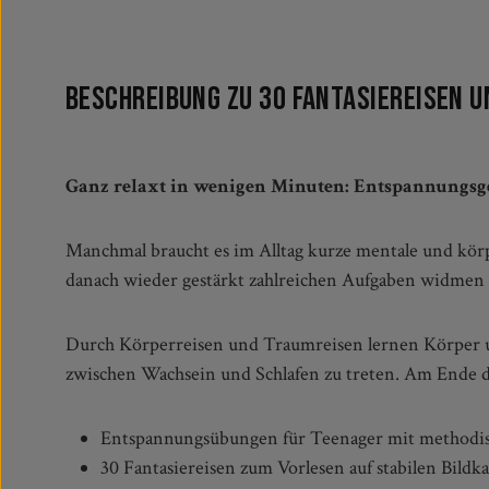
Beschreibung zu 30 Fantasiereisen
Ganz relaxt in wenigen Minuten: Entspannungsge
Manchmal braucht es im Alltag kurze mentale und körp
Fantasiereisen geben Teenagern die Möglichkeit, bew
danach wieder gestärkt zahlreichen Aufgaben widmen
Durch Körperreisen und Traumreisen lernen Körper u
zwischen Wachsein und Schlafen zu treten. Am Ende d
Entspannungsübungen für Teenager mit methodisc
30 Fantasiereisen zum Vorlesen auf stabilen Bildk