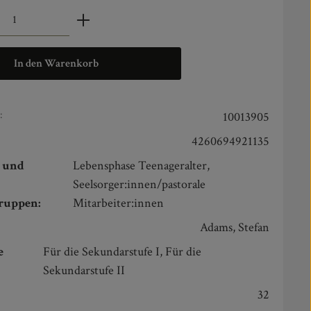
zahl: Gib den gewünschten Wert ein oder benut
In den Warenkorb
:
10013905
4260694921135
n und
Lebensphase Teenageralter,
Seelsorger:innen/pastorale
gruppen:
Mitarbeiter:innen
Adams, Stefan
e
Für die Sekundarstufe I, Für die
Sekundarstufe II
32