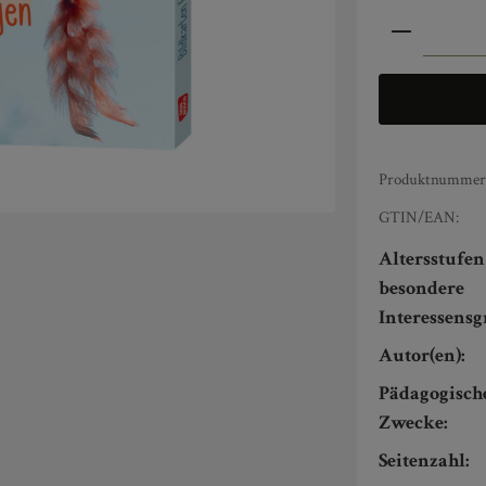
Produkt An
Produktnummer
GTIN/EAN:
Altersstufe
besondere
Interessens
Autor(en):
Pädagogisch
Zwecke:
Seitenzahl: