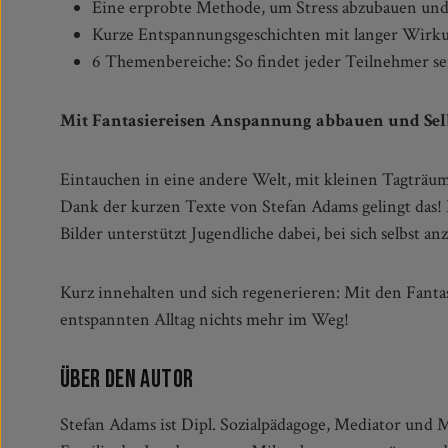
Eine erprobte Methode, um Stress abzubauen und 
Kurze Entspannungsgeschichten mit langer Wirku
6 Themenbereiche: So findet jeder Teilnehmer se
Mit Fantasiereisen Anspannung abbauen und Sel
Eintauchen in eine andere Welt, mit kleinen Tagträume
auf diesen Bildkarten sind vielseitig einsetzbar. Der
Dank der kurzen Texte von Stefan Adams gelingt das!
einer Einheit, die Einstimmung auf ein neues Thema
Bilder unterstützt Jugendliche dabei, bei sich selbs
Kurz innehalten und sich regenerieren: Mit den Fanta
entspannten Alltag nichts mehr im Weg!
Über den Autor
Stefan Adams ist Dipl. Sozialpädagoge, Mediator und 