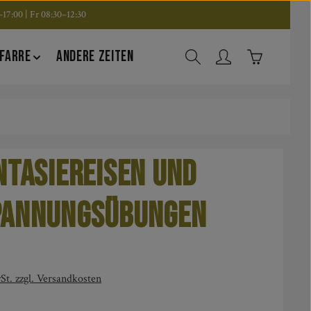
17:00 | Fr 08:30–12:30
Warenkorb en
FARRE
ANDERE ZEITEN
ntasiereisen und
pannungsübungen
is:
St. zzgl. Versandkosten