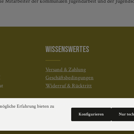
die Mitarbeiter der kommunalen Jugendarbeit und der Jugendsoz
WISSENSWERTES
Versand & Zahlung
H
Geschäftsbedingungen
at
Widerruf & Rücktritt
4020 Linz
Öffnungszeiten:
ögliche Erfahrung bieten zu
Mo–Do: 08:30–17:00 Uhr
Konfigurieren
Nur tec
Fr: 08:30–12:30 Uhr