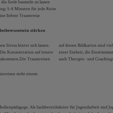
die Seele baumeln zu lassen
ng: 5-8 Minuten für jede Reise
ine liebste Traumreise
bstbewusstsein stärken
n Stress hinter sich lassen:
 Einstieg oder der Abschluss
 Die Konzentration auf innere
 oder eine Schulstunde, aber
t anzukommen.Die Traumreisen
auch Therapie- und Coachings
siereisen steht einem
Medienpädagoge. Als Sachbereichsleiter für Jugendarbeit und J