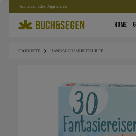
Anmelden
oder
Registrieren
Zum Hauptinhalt springen
Zur Hauptnavigation springen
HOME
G
PRODUKTE
HANDBUCH/ARBEITSHILFE
Bildergalerie überspringen