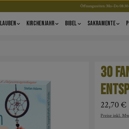
Öffnungszeiten: Mo–Do 08:30–
LAUBEN
KIRCHENJAHR
BIBEL
SAKRAMENTE
P
30 Fa
Ents
Regulärer Pre
22,70 €
Preise inkl. Mw