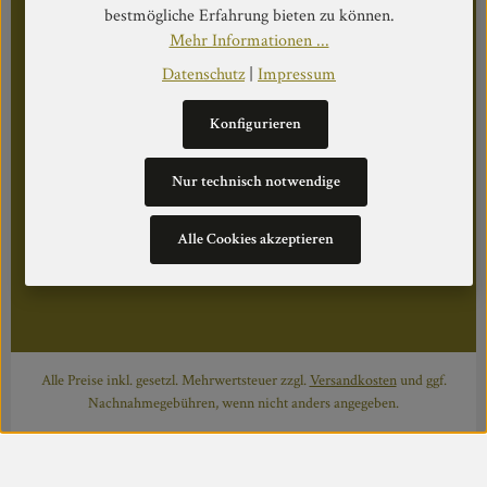
bestmögliche Erfahrung bieten zu können.
Mo–Do: 08:30–17:00 Uhr
Mehr Informationen ...
Fr: 08:30–12:30 Uhr
Datenschutz
|
Impressum
Konfigurieren
WEITERS
Nur technisch notwendige
Datenschutz
Impressum
Über Uns
Alle Cookies akzeptieren
Cookie Einstellungen
Alle Preise inkl. gesetzl. Mehrwertsteuer zzgl.
Versandkosten
und ggf.
Nachnahmegebühren, wenn nicht anders angegeben.