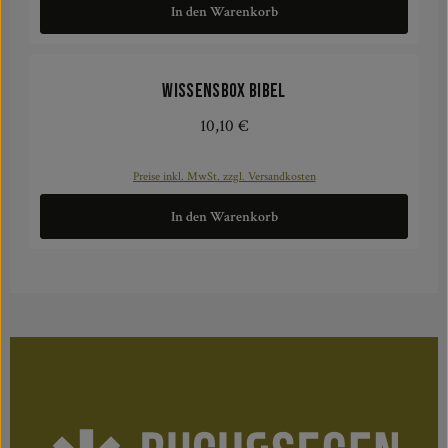
In den Warenkorb
Wissensbox Bibel
10,10 €
Regulärer Preis:
Preise inkl. MwSt. zzgl. Versandkosten
In den Warenkorb