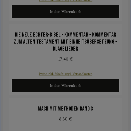
In den Warenkorb
Die Neue Echter-Bibel - Kommentar - Kommentar
zum Alten Testament mit Einheitsübersetzung -
Klagelieder
17,40 €
Regulärer Preis:
Preise inkl. MwSt. zzgl. Versandkosten
In den Warenkorb
Mach mit Methoden Band 3
8,30 €
Regulärer Preis: