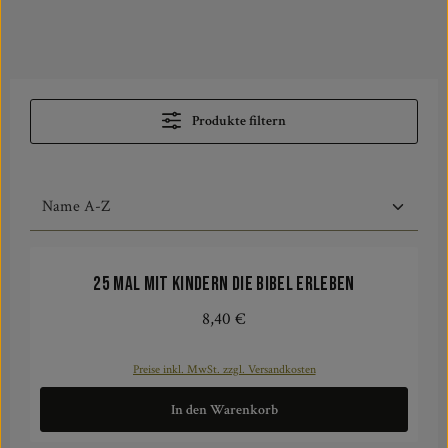
Produkte filtern
25 mal mit Kindern die Bibel erleben
8,40 €
Regulärer Preis:
Preise inkl. MwSt. zzgl. Versandkosten
In den Warenkorb