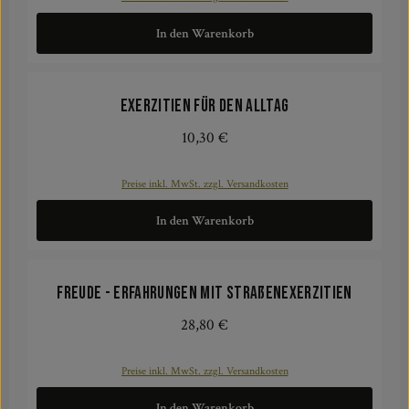
In den Warenkorb
Exerzitien für den Alltag
10,30 €
Regulärer Preis:
Preise inkl. MwSt. zzgl. Versandkosten
In den Warenkorb
Freude - Erfahrungen mit Straßenexerzitien
28,80 €
Regulärer Preis:
Preise inkl. MwSt. zzgl. Versandkosten
In den Warenkorb