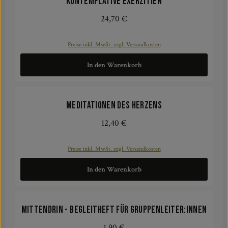
Kontemplative Exerzitien
24,70 €
Regulärer Preis:
Preise inkl. MwSt. zzgl. Versandkosten
In den Warenkorb
Meditationen des Herzens
12,40 €
Regulärer Preis:
Preise inkl. MwSt. zzgl. Versandkosten
In den Warenkorb
mittendrin - Begleitheft für Gruppenleiter:innen
1,90 €
Regulärer Preis: