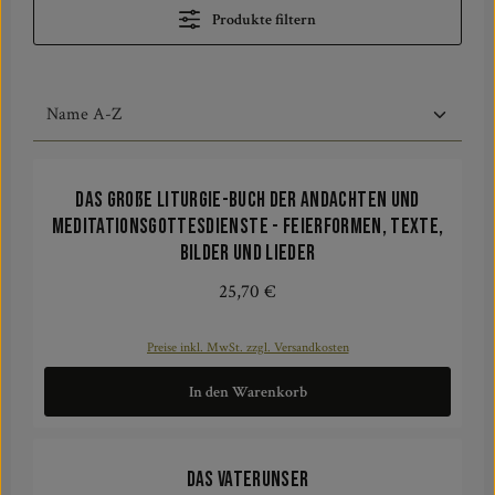
Produkte filtern
Das große Liturgie-Buch der Andachten und
Meditationsgottesdienste - Feierformen, Texte,
Bilder und Lieder
25,70 €
Regulärer Preis:
Preise inkl. MwSt. zzgl. Versandkosten
In den Warenkorb
Das Vaterunser