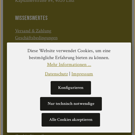
Kapuzinerstraße 84, 4020 Linz
WISSENSWERTES
Versand & Zahlung
Geschäftsbedingungen
Widerruf & Rücktritt
Diese Website verwendet Cookies, um eine
bestmögliche Erfahrung bieten zu können.
Öffnungszeiten:
Mehr Informationen ...
Mo–Do: 08:30–17:00 Uhr
Datenschutz
|
Impressum
Fr: 08:30–12:30 Uhr
Konfigurieren
WEITERS
Nur technisch notwendige
Datenschutz
Alle Cookies akzeptieren
Impressum
Über Uns