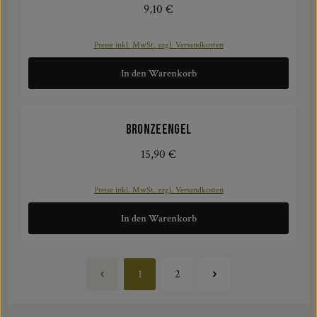
9,10 €
Regulärer Preis:
Preise inkl. MwSt. zzgl. Versandkosten
In den Warenkorb
Bronzeengel
15,90 €
Regulärer Preis:
Preise inkl. MwSt. zzgl. Versandkosten
In den Warenkorb
1
2
Seite
Seite