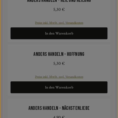
ANDERS HANDELN - Heil und Heilung
5,30 €
Regulärer Preis:
Preise inkl. MwSt. zzgl. Versandkosten
In den Warenkorb
ANDERS HANDELN - Hoffnung
5,30 €
Regulärer Preis:
Preise inkl. MwSt. zzgl. Versandkosten
In den Warenkorb
ANDERS HANDELN - Nächstenliebe
4,90 €
Regulärer Preis: