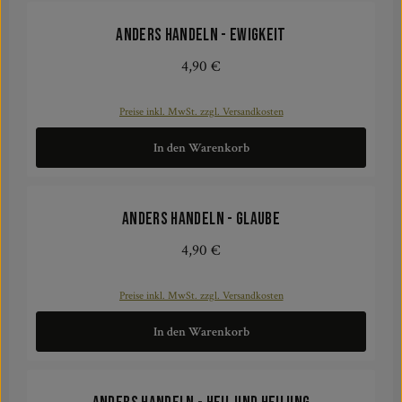
ANDERS HANDELN - Ewigkeit
4,90 €
Regulärer Preis:
Preise inkl. MwSt. zzgl. Versandkosten
In den Warenkorb
ANDERS HANDELN - Glaube
4,90 €
Regulärer Preis:
Preise inkl. MwSt. zzgl. Versandkosten
In den Warenkorb