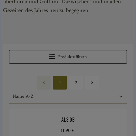
überhören und Gott im „Dazwischen“ und in allen
Gezeiten des Jahres neu zu begegnen.
Produkte filtern
1
2
Seite
Seite
Als ob
11,90 €
Regulärer Preis: