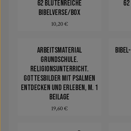
62 Blütenreiche
62
Bibelverse/Box
10,20 €
Regulärer Preis:
In den Warenkorb
Arbeitsmaterial
Bibel
Grundschule.
Religionsunterricht.
Gottesbilder mit Psalmen
entdecken und erleben, m. 1
Beilage
19,60 €
Regulärer Preis:
In den Warenkorb