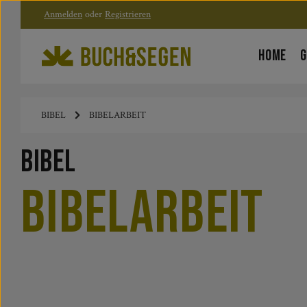
Anmelden
oder
Registrieren
Zum Hauptinhalt springen
Zur Hauptnavigation springen
HOME
G
BIBEL
BIBELARBEIT
Bibel
Bibelarbeit