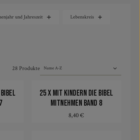
henjahr und Jahreszeit
Lebenskreis
28 Produkte
 Bibel
25 x mit Kindern die Bibel
7
mitnehmen Band 8
8,40 €
s:
Regulärer Preis:
In den Warenkorb