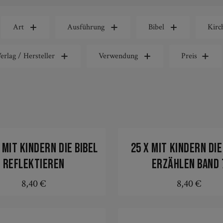
Art
Ausführung
Bibel
Kirc
erlag / Hersteller
Verwendung
Preis
 mit Kindern die Bibel
25 x mit Kindern die
reflektieren
erzählen Band 
8,40 €
8,40 €
Regulärer Preis:
Regulärer Prei
In den Warenkorb
In den Warenkorb