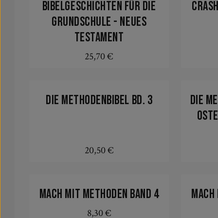
Bibelgeschichten für die
CRASH
Grundschule - Neues
Testament
25,70 €
Regulärer Preis:
In den Warenkorb
Die Methodenbibel Bd. 3
Die M
Oste
20,50 €
Regulärer Preis:
In den Warenkorb
Mach mit Methoden Band 4
Mach 
8,30 €
Regulärer Preis: