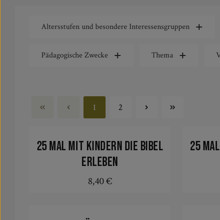
Altersstufen und besondere Interessensgruppen
Pädagogische Zwecke
Thema
V
1
2
Seite
Seite
25 mal mit Kindern die Bibel
25 mal
erleben
8,40 €
Regulärer Preis:
In den Warenkorb