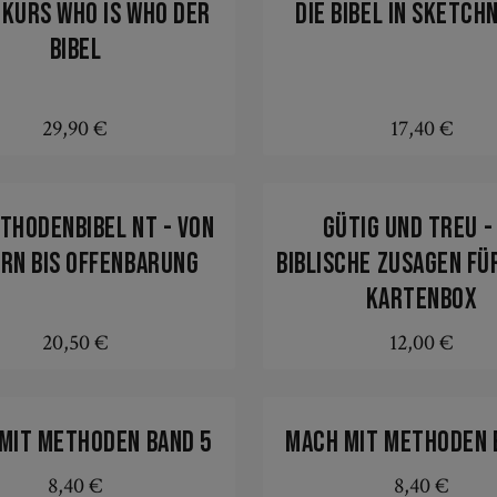
KURS Who is who der
Die Bibel in Sketch
Bibel
29,90 €
17,40 €
Regulärer Preis:
Regulärer Preis
In den Warenkorb
In den Warenkorb
ethodenbibel NT - Von
Gütig und treu -
rn bis Offenbarung
biblische Zusagen für
Kartenbox
20,50 €
12,00 €
Regulärer Preis:
Regulärer Preis
In den Warenkorb
In den Warenkorb
mit Methoden Band 5
Mach mit Methoden 
8,40 €
8,40 €
Regulärer Preis:
Regulärer Prei