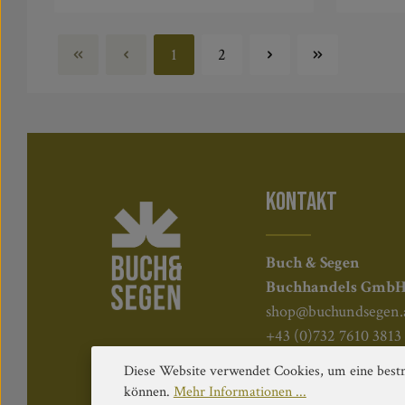
In den Warenkorb
1
2
Seite
Seite
KONTAKT
Buch & Segen
Buchhandels Gmb
shop@buchundsegen.
+43 (0)732 7610 3813
Kapuzinerstraße 84, 
Diese Website verwendet Cookies, um eine bestm
können.
Mehr Informationen ...