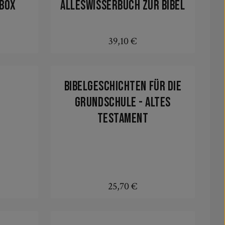
/Box
Alleswisserbuch zur Bibel
39,10 €
:
Regulärer Preis:
In den Warenkorb
Bibelgeschichten für die
Grundschule - Altes
Testament
25,70 €
:
Regulärer Preis:
In den Warenkorb