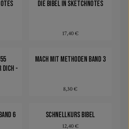
notes
Die Bibel in Sketchnotes
17,40 €
:
Regulärer Preis:
In den Warenkorb
 55
Mach mit Methoden Band 3
 dich -
8,30 €
:
Regulärer Preis:
In den Warenkorb
Band 6
Schnellkurs Bibel
12,40 €
s:
Regulärer Preis: