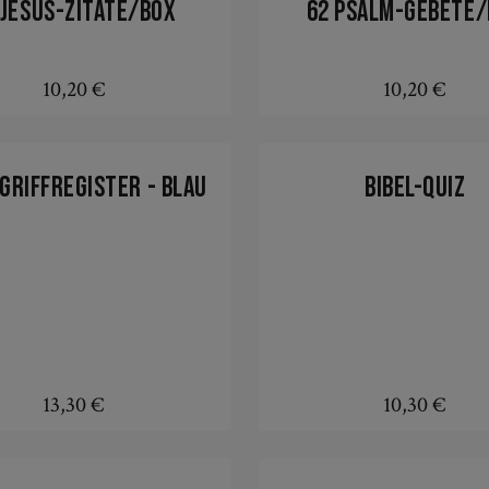
 Jesus-Zitate/Box
62 Psalm-Gebete
10,20 €
10,20 €
Regulärer Preis:
Regulärer Preis
In den Warenkorb
In den Warenkorb
-Griffregister - blau
Bibel-Quiz
13,30 €
10,30 €
Regulärer Preis:
Regulärer Preis
In den Warenkorb
In den Warenkorb