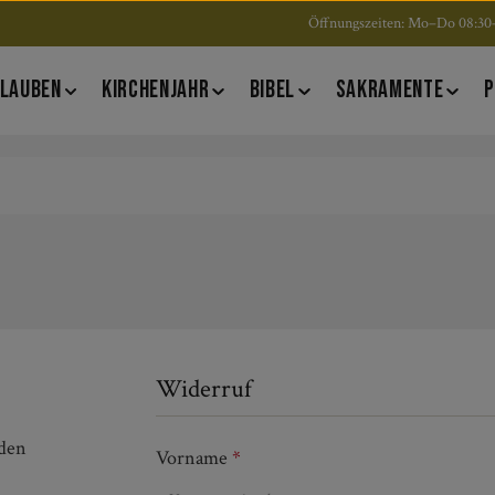
Öffnungszeiten: Mo–Do 08:30–
LAUBEN
KIRCHENJAHR
BIBEL
SAKRAMENTE
P
Widerruf
den
Vorname
*