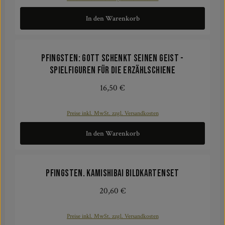
In den Warenkorb
Pfingsten: Gott schenkt seinen Geist -
Spielfiguren für die Erzählschiene
16,50 €
Regulärer Preis:
Preise inkl. MwSt. zzgl. Versandkosten
In den Warenkorb
Pfingsten. Kamishibai Bildkartenset
20,60 €
Regulärer Preis:
Preise inkl. MwSt. zzgl. Versandkosten