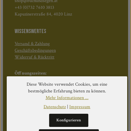
shop@buchundsegen.at
+43 (0)732 7610 3813
Kapuzinerstraße 84, 4020 Linz
WISSENSWERTES
Versand & Zahlung
Geschäftsbedingungen
Widerruf & Rücktritt
Öffnungszeiten:
Mo–Do: 08:30–17:00 Uhr
Diese Website verwendet Cookies, um eine
Fr: 08:30–12:30 Uhr
bestmögliche Erfahrung bieten zu können.
Mehr Informationen ...
Datenschutz
|
Impressum
WEITERS
Konfigurieren
Datenschutz