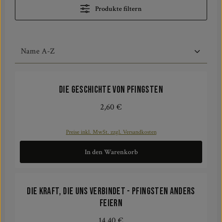
Produkte filtern
Die Geschichte von Pfingsten
2,60 €
Regulärer Preis:
Preise inkl. MwSt. zzgl. Versandkosten
In den Warenkorb
Die Kraft, die uns verbindet - Pfingsten anders
feiern
14,40 €
Regulärer Preis: