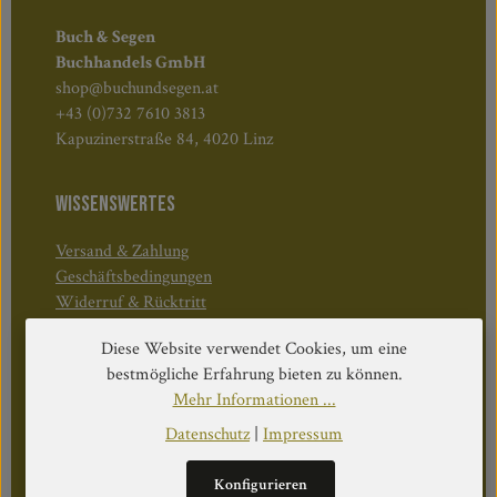
Buch & Segen
Buchhandels GmbH
shop@buchundsegen.at
+43 (0)732 7610 3813
Kapuzinerstraße 84, 4020 Linz
WISSENSWERTES
Versand & Zahlung
Geschäftsbedingungen
Widerruf & Rücktritt
Diese Website verwendet Cookies, um eine
Öffnungszeiten:
bestmögliche Erfahrung bieten zu können.
Mo–Do: 08:30–17:00 Uhr
Mehr Informationen ...
Fr: 08:30–12:30 Uhr
Datenschutz
|
Impressum
Konfigurieren