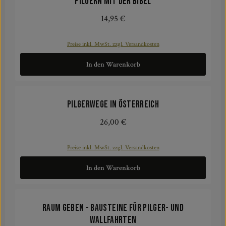
Pilgern mit der Bibel
14,95 €
Regulärer Preis:
Preise inkl. MwSt. zzgl. Versandkosten
In den Warenkorb
Pilgerwege in Österreich
26,00 €
Regulärer Preis:
Preise inkl. MwSt. zzgl. Versandkosten
In den Warenkorb
Raum geben - Bausteine für Pilger- und
Wallfahrten