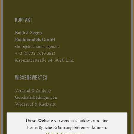
KONTAKT
Buch & Segen
Buchhandels GmbH
shop@buchundsegen.at
+43 (0)732 7610 3813
Kapuzinerstraße 84, 4020 Linz
WISSENSWERTES
Versand & Zahlung
Geschäftsbedingungen
Widerruf & Rücktritt
Öffnungszeiten:
Diese Website verwendet Cookies, um eine
Mo–Do: 08:30–17:00 Uhr
bestmögliche Erfahrung bieten zu können.