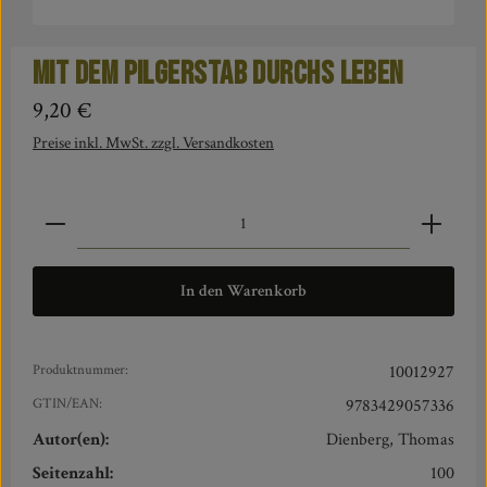
Mit dem Pilgerstab durchs Leben
Regulärer Preis:
9,20 €
Preise inkl. MwSt. zzgl. Versandkosten
Produkt Anzahl: Gib den gewünschten Wert ein oder benut
In den Warenkorb
Produktnummer:
10012927
GTIN/EAN:
9783429057336
Autor(en):
Dienberg, Thomas
Seitenzahl:
100