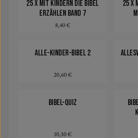
25 x mit Kindern die Bibel
25 x 
erzählen Band 7
m
8,40 €
Regulärer Preis:
In den Warenkorb
Alle-Kinder-Bibel 2
Alles
20,60 €
Regulärer Preis:
In den Warenkorb
Bibel-Quiz
Bib
10,30 €
Regulärer Preis: