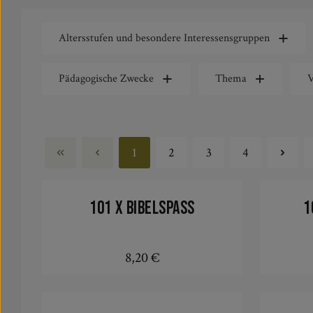
Altersstufen und besondere Interessensgruppen
Pädagogische Zwecke
Thema
V
1
2
3
4
Seite
Seite
Seite
Seite
101 x Bibelspass
1
8,20 €
Regulärer Preis:
In den Warenkorb