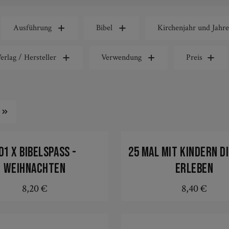
Ausführung
Bibel
Kirchenjahr und Jahre
erlag / Hersteller
Verwendung
Preis
01 x Bibelspass -
25 mal mit Kindern di
Weihnachten
erleben
8,20 €
8,40 €
Regulärer Preis:
Regulärer Prei
In den Warenkorb
In den Warenkorb