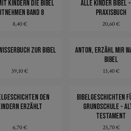
mit Kindern die Bibel
Alle Kinder Bibel -
itnehmen Band 8
Praxisbuch
8,40 €
20,60 €
Regulärer Preis:
Regulärer Preis
In den Warenkorb
In den Warenkorb
wisserbuch zur Bibel
Anton, erzähl mir wa
Bibel
39,10 €
13,40 €
Regulärer Preis:
Regulärer Preis
In den Warenkorb
In den Warenkorb
elgeschichten den
Bibelgeschichten f
Kindern erzählt
Grundschule - Al
Testament
6,70 €
25,70 €
Regulärer Preis:
Regulärer Preis