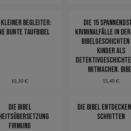
In den Warenkorb
In den Warenkorb
 kleiner Begleiter:
Die 15 spannends
ne bunte Taufbibel
Kriminalfälle in der
Bibelgeschichten
Kinder als
Detektivgeschicht
Mitmachen. Bib
10,30 €
15,40 €
Regulärer Preis:
Regulärer Preis
In den Warenkorb
In den Warenkorb
Die Bibel
Die Bibel entdecken
heitsübersetzung
Schritten
Firmung