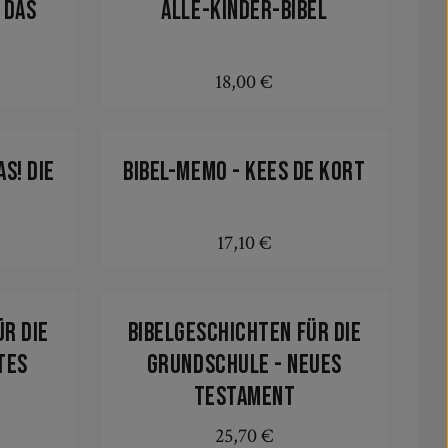
 Das
Alle-Kinder-Bibel
18,00 €
:
Regulärer Preis:
In den Warenkorb
s! Die
Bibel-Memo - Kees de Kort
17,10 €
:
Regulärer Preis:
In den Warenkorb
ür die
Bibelgeschichten für die
tes
Grundschule - Neues
Testament
25,70 €
:
Regulärer Preis: