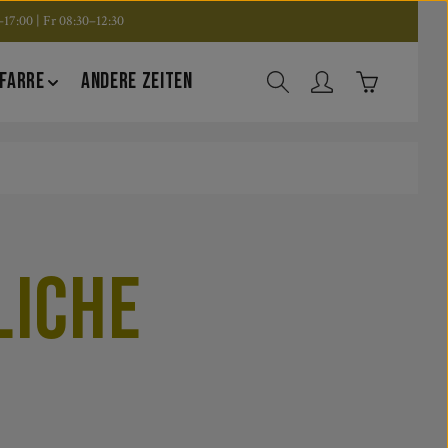
17:00 | Fr 08:30–12:30
Warenkorb en
FARRE
ANDERE ZEITEN
liche