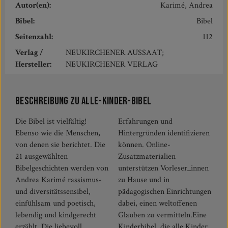
Autor(en):
Karimé, Andrea
Bibel:
Bibel
Seitenzahl:
112
Verlag /
NEUKIRCHENER AUSSAAT;
Hersteller:
NEUKIRCHENER VERLAG
Beschreibung zu Alle-Kinder-Bibel
Die Bibel ist vielfältig!
Erfahrungen und
Ebenso wie die Menschen,
Hintergründen identifizieren
von denen sie berichtet. Die
können. Online-
21 ausgewählten
Zusatzmaterialien
Bibelgeschichten werden von
unterstützen Vorleser_innen
Andrea Karimé rassismus-
zu Hause und in
und diversitätssensibel,
pädagogischen Einrichtungen
einfühlsam und poetisch,
dabei, einen weltoffenen
lebendig und kindgerecht
Glauben zu vermitteln.Eine
erzählt. Die liebevoll
Kinderbibel, die alle Kinder