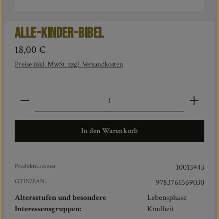
Alle-Kinder-Bibel
Regulärer Preis:
18,00 €
Preise inkl. MwSt. zzgl. Versandkosten
Produkt Anzahl: Gib den gewünschten Wert ein oder benut
In den Warenkorb
Produktnummer:
10013943
GTIN/EAN:
9783761569030
Altersstufen und besondere
Lebensphase
Interessensgruppen:
Kindheit