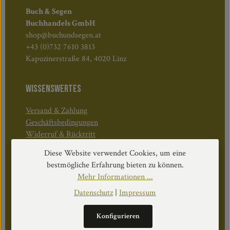
Buch & Segen
Buchhandels GmbH
shop@buchundsegen.at
+43 (0)732 7610 3813
Kapuzinerstraße 84, 4020 Linz
WISSENSWERTES
Versand & Zahlung
Geschäftsbedingungen
Widerruf & Rücktritt
Diese Website verwendet Cookies, um eine
Öffnungszeiten:
bestmögliche Erfahrung bieten zu können.
Mo–Do: 08:30–17:00 Uhr
Mehr Informationen ...
Fr: 08:30–12:30 Uhr
Datenschutz
|
Impressum
Konfigurieren