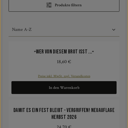
Produkte filtern
»Wer von diesem Brot isst ...«
18,60 €
Regulärer Preis:
Preise inkl. MwSt. zzgl. Versandkosten
In den Warenkorb
Damit es ein Fest bleibt - Vergriffen! Neuauflage
Herbst 2026
24,70 €
Regulärer Preis: