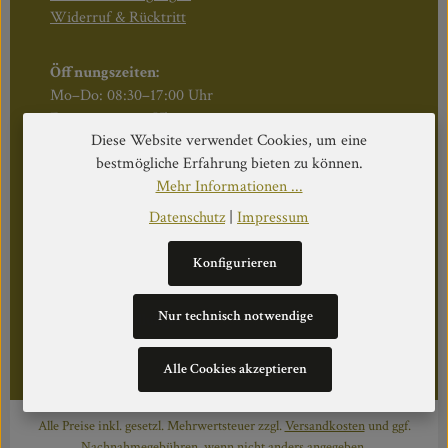
Widerruf & Rücktritt
Öffnungszeiten:
Mo–Do: 08:30–17:00 Uhr
Fr: 08:30–12:30 Uhr
Diese Website verwendet Cookies, um eine
bestmögliche Erfahrung bieten zu können.
Mehr Informationen ...
WEITERS
Datenschutz
|
Impressum
Datenschutz
Konfigurieren
Impressum
Über Uns
Nur technisch notwendige
Cookie Einstellungen
Alle Cookies akzeptieren
Alle Preise inkl. gesetzl. Mehrwertsteuer zzgl.
Versandkosten
und ggf.
Nachnahmegebühren, wenn nicht anders angegeben.