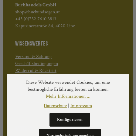
Buchhandels GmbH
shop@buchundsegen.at
+43 (0)732 7610 3813
Kapuzinerstraße 84, 4020 Linz
WISSENSWERTES
Versand & Zahlung
Geschäftsbedingungen
Widerruf & Rücktritt
Diese Website verwendet Cookies, um eine
Öffnungszeiten:
bestmögliche Erfahrung bieten zu können.
Mo–Do: 08:30–17:00 Uhr
Mehr Informationen ...
Fr: 08:30–12:30 Uhr
Datenschutz
|
Impressum
Konfigurieren
WEITERS
Nur technisch notwendige