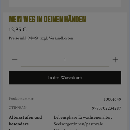
Mein Weg in deinen Händen
Regulärer Preis:
12,95 €
Preise inkl. MwSt. zzgl. Versandkosten
Produkt Anzahl: Gib den gewünschten Wert ein oder benut
In den Warenkorb
Produktnummer:
10001649
GTIN/EAN:
9783702234287
Altersstufen und
Lebensphase Erwachsenenalter,
besondere
Seelsorger:innen/pastorale