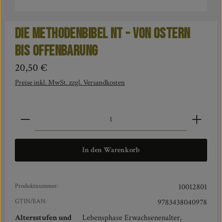
Die Methodenbibel NT - Von Ostern
bis Offenbarung
Regulärer Preis:
20,50 €
Preise inkl. MwSt. zzgl. Versandkosten
Produkt Anzahl: Gib den gewünschten Wert ein oder benut
In den Warenkorb
Produktnummer:
10012801
GTIN/EAN:
9783438040978
Altersstufen und
Lebensphase Erwachsenenalter,