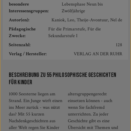
besondere
Lebensphase Neun bis
Interessensgruppen:
Zwölfjährige
Autor(en):
Kaniok, Leo, Theije-Avontuur, Nel de
Pädagogische
Für die Primarstufe, Für die
Zwecke:
Sekundarstufe I
Seitenzahl:
128
Verlag / Hersteller:
VERLAG AN DER RUHR
Beschreibung zu 55 philosophische Geschichten
für Kinder
1000 Seesterne liegen am
altersgruppengerecht
Strand. Ein Junge wirft einen
einsetzen können - auch
ins Meer zurück - was nützt
wenn Sie fachfremd
das? Mit 55 kurzen
unterrichten. Zu jeder
Nachdenkgeschichten aus
Geschichte gibt es eine
aller Welt regen Sie Kinder
Übersicht mit Themen und