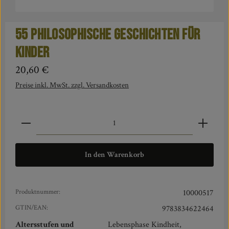
55 philosophische Geschichten für
Kinder
Regulärer Preis:
20,60 €
Preise inkl. MwSt. zzgl. Versandkosten
Produkt Anzahl: Gib den gewünschten Wert ein oder benut
In den Warenkorb
Produktnummer:
10000517
GTIN/EAN:
9783834622464
Altersstufen und
Lebensphase Kindheit,