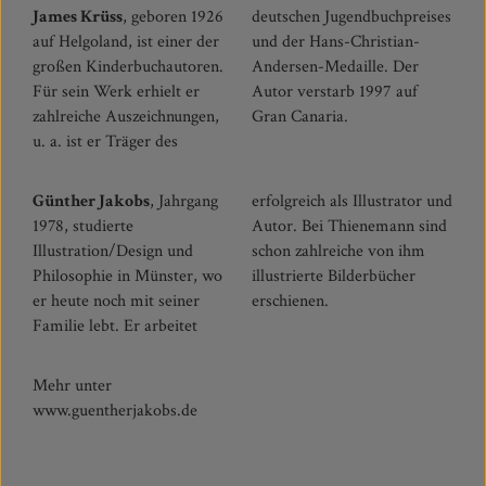
James Krüss
, geboren 1926
deutschen Jugendbuchpreises
auf Helgoland, ist einer der
und der Hans-Christian-
großen Kinderbuchautoren.
Andersen-Medaille. Der
Für sein Werk erhielt er
Autor verstarb 1997 auf
zahlreiche Auszeichnungen,
Gran Canaria.
u. a. ist er Träger des
Günther Jakobs
, Jahrgang
erfolgreich als Illustrator und
1978, studierte
Autor. Bei Thienemann sind
Illustration/Design und
schon zahlreiche von ihm
Philosophie in Münster, wo
illustrierte Bilderbücher
er heute noch mit seiner
erschienen.
Familie lebt. Er arbeitet
Mehr unter
www.guentherjakobs.de