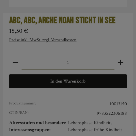
ABC, ABC, Arche Noah sticht in See
Regulärer Preis:
15,50 €
Preise inkl. MwSt. zzgl. Versandkosten
Produkt Anzahl: Gib den gewünschten Wert ein oder benut
In den Warenkorb
Produktnummer:
10013150
GTIN/EAN:
9783522306188
Altersstufen und besondere
Lebensphase Kindheit,
Interessensgruppen:
Lebensphase frühe Kindheit