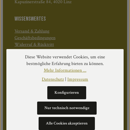
Kapuzinerstraße 84, 4020 Linz
WISSENSWERTES
Versand & Zahlung
Geschäftsbedingungen
Widerruf & Rücktritt
Diese Website verwendet Cookies, um eine
Öffnungszeiten:
bestmögliche Erfahrung bieten zu können.
Mo–Do: 08:30–17:00 Uhr
Mehr Informationen ...
Fr: 08:30–12:30 Uhr
Datenschutz
|
Impressum
Konfigurieren
WEITERS
Nur technisch notwendige
Datenschutz
Impressum
Alle Cookies akzeptieren
Über Uns