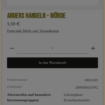
ANDERS HANDELN - Würde
Regulärer Preis:
5,50 €
Preise inkl. MwSt. zzgl. Versandkosten
Produkt Anzahl: Gib den gewünschten Wert ein oder benut
In den Warenkorb
Produktnummer:
10015319
GTIN/EAN:
2000100153192
Altersstufen und besondere
Lebensphase
Interessensgruppen:
Erwachsenenalter