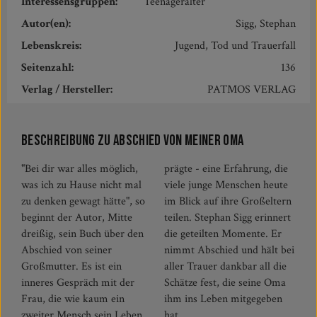
Interessensgruppen:
Teenageralter
Autor(en):
Sigg, Stephan
Lebenskreis:
Jugend, Tod und Trauerfall
Seitenzahl:
136
Verlag / Hersteller:
PATMOS VERLAG
Beschreibung zu Abschied von meiner Oma
"Bei dir war alles möglich,
prägte - eine Erfahrung, die
was ich zu Hause nicht mal
viele junge Menschen heute
zu denken gewagt hätte", so
im Blick auf ihre Großeltern
beginnt der Autor, Mitte
teilen. Stephan Sigg erinnert
dreißig, sein Buch über den
die geteilten Momente. Er
Abschied von seiner
nimmt Abschied und hält bei
Großmutter. Es ist ein
aller Trauer dankbar all die
inneres Gespräch mit der
Schätze fest, die seine Oma
Frau, die wie kaum ein
ihm ins Leben mitgegeben
zweiter Mensch sein Leben
hat.