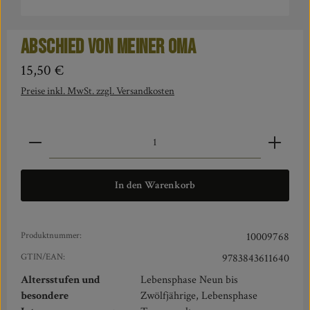
Abschied von meiner Oma
Regulärer Preis:
15,50 €
Preise inkl. MwSt. zzgl. Versandkosten
Produkt Anzahl: Gib den gewünschten Wert ein oder benut
In den Warenkorb
Produktnummer:
10009768
GTIN/EAN:
9783843611640
Altersstufen und
Lebensphase Neun bis
besondere
Zwölfjährige, Lebensphase