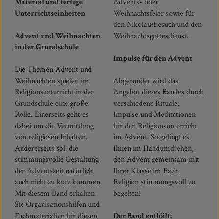
Material und fertige
Advents- oder
Unterrichtseinheiten
Weihnachtsfeier sowie für
den Nikolausbesuch und den
Advent und Weihnachten
Weihnachtsgottesdienst.
in der Grundschule
Impulse für den Advent
Die Themen Advent und
Weihnachten spielen im
Abgerundet wird das
Religionsunterricht in der
Angebot dieses Bandes durch
Grundschule eine große
verschiedene Rituale,
Rolle. Einerseits geht es
Impulse und Meditationen
dabei um die Vermittlung
für den Religionsunterricht
von religiösen Inhalten.
im Advent. So gelingt es
Andererseits soll die
Ihnen im Handumdrehen,
stimmungsvolle Gestaltung
den Advent gemeinsam mit
der Adventszeit natürlich
Ihrer Klasse im Fach
auch nicht zu kurz kommen.
Religion stimmungsvoll zu
Mit diesem Band erhalten
begehen!
Sie Organisationshilfen und
Fachmaterialien für diesen
Der Band enthält: