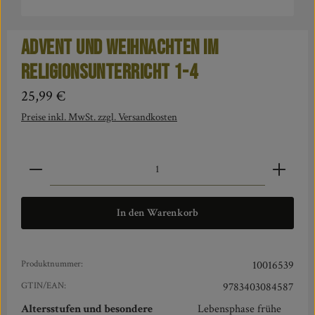
Advent und Weihnachten im
Religionsunterricht 1-4
Regulärer Preis:
25,99 €
Preise inkl. MwSt. zzgl. Versandkosten
Produkt Anzahl: Gib den gewünschten Wert ein oder benut
In den Warenkorb
Produktnummer:
10016539
GTIN/EAN:
9783403084587
Altersstufen und besondere
Lebensphase frühe