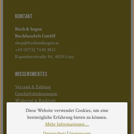
KONTAKT
Buch & Segen
Buchhandels GmbH
shop@buchundsegen.at
+43 (0)732 7610 3813
Kapuzinerstraße 84, 4020 Linz
WISSENSWERTES
Versand & Zahlung
Geschäftsbedingungen
Widerruf & Rücktritt
Diese Website verwendet Cookies, um eine
Öffnungszeiten:
bestmögliche Erfahrung bieten zu können.
Mo–Do: 08:30–17:00 Uhr
Mehr Informationen ...
Fr: 08:30–12:30 Uhr
Datenschutz
|
Impressum