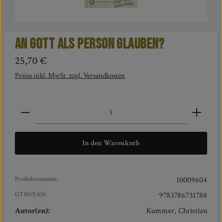
An Gott als Person glauben?
Regulärer Preis:
25,70 €
Preise inkl. MwSt. zzgl. Versandkosten
Produkt Anzahl: Gib den gewünschten Wert ein oder benut
In den Warenkorb
Produktnummer:
10009604
GTIN/EAN:
9783786731788
Autor(en):
Kummer, Christian