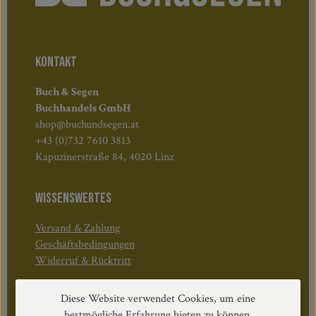
KONTAKT
Buch & Segen
Buchhandels GmbH
shop@buchundsegen.at
+43 (0)732 7610 3813
Kapuzinerstraße 84, 4020 Linz
WISSENSWERTES
Versand & Zahlung
Geschäftsbedingungen
Widerruf & Rücktritt
Diese Website verwendet Cookies, um eine
Öffnungszeiten:
bestmögliche Erfahrung bieten zu können.
Mo–Do: 08:30–17:00 Uhr