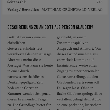
Seitenzahl:
248
Verlag / Hersteller:
MATTHIAS-GRÜNEWALD-VERLAG
Beschreibung zu An Gott als Person glauben?
Gott ist Person - eine im
geschieht, in einem
christlichen
Zusammenspiel von
Gottesverständnis fest
Anspruch und Antwort. Von
verankerte Glaubensaussage.
dieser Grundannahme aus
Aber was meint diese
entwickelt Kummer auf
Aussage? Was kann sie heute
faszinierende Weise einen
in einer durch
Zugang zu einer personalen
naturwissenschaftliches
Gottesvorstellung, die den
Denken geprägten Zeit
Glaubenden vertrauensvoll
bedeuten? Christian
Du sagen lässt. Ohne in
Kummer wendet sich genau
flache Glaubensapologetik zu
diesen brennenden Fragen
verfallen, gelingt dem Autor
zu. Die Grundlage bietet für
so eine packende, kritischem