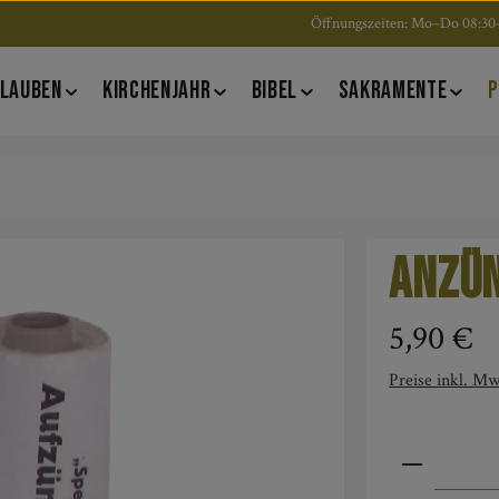
Öffnungszeiten: Mo–Do 08:30–
LAUBEN
KIRCHENJAHR
BIBEL
SAKRAMENTE
P
Anzü
Regulärer Pre
5,90 €
Preise inkl. Mw
Produkt An