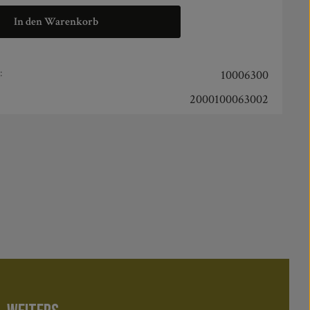
In den Warenkorb
:
10006300
2000100063002