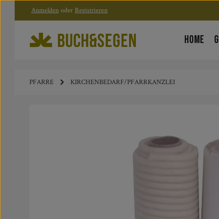
Anmelden
oder
Registrieren
Zum Hauptinhalt springen
Zur Hauptnavigation springen
HOME
G
PFARRE
KIRCHENBEDARF/PFARRKANZLEI
Bildergalerie überspringen