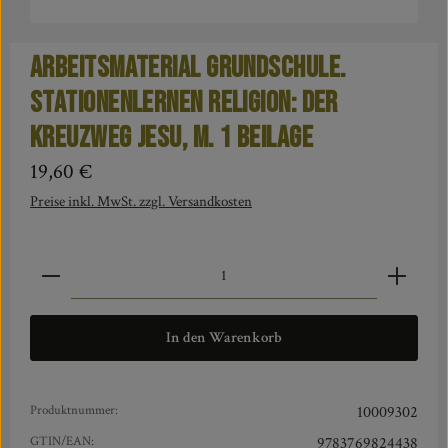
Arbeitsmaterial Grundschule.
Stationenlernen Religion: Der
Kreuzweg Jesu, m. 1 Beilage
Regulärer Preis:
19,60 €
Preise inkl. MwSt. zzgl. Versandkosten
Produkt Anzahl: Gib den gewünschten Wert ein oder benut
In den Warenkorb
Produktnummer:
10009302
GTIN/EAN:
9783769824438