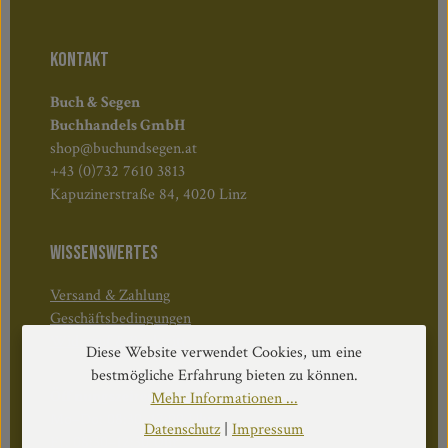
KONTAKT
Buch & Segen
Buchhandels GmbH
shop@buchundsegen.at
+43 (0)732 7610 3813
Kapuzinerstraße 84, 4020 Linz
WISSENSWERTES
Versand & Zahlung
Geschäftsbedingungen
Widerruf & Rücktritt
Diese Website verwendet Cookies, um eine
bestmögliche Erfahrung bieten zu können.
Öffnungszeiten:
Mehr Informationen ...
Mo–Do: 08:30–17:00 Uhr
Datenschutz
|
Impressum
Fr: 08:30–12:30 Uhr