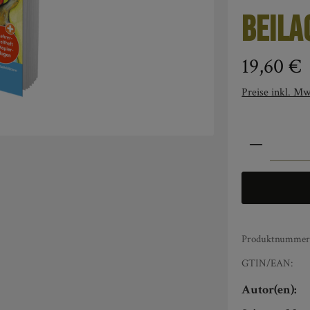
Beila
Regulärer Pre
19,60 €
Preise inkl. Mw
Produkt An
Produktnummer
GTIN/EAN:
Autor(en):