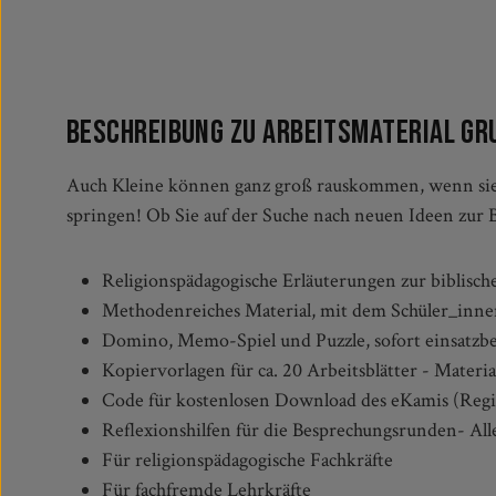
Beschreibung zu Arbeitsmaterial Gru
Auch Kleine können ganz groß rauskommen, wenn sie
oder Religion fachfremd vertreten - dieses Materialpaket en
springen! Ob Sie auf der Suche nach neuen Ideen zur B
Religionspädagogische Erläuterungen zur biblisc
Methodenreiches Material, mit dem Schüler_innen 
Domino, Memo-Spiel und Puzzle, sofort einsatzb
Kopiervorlagen für ca. 20 Arbeitsblätter - Materi
Code für kostenlosen Download des eKamis (Regis
Reflexionshilfen für die Besprechungsrunden- Al
Für religionspädagogische Fachkräfte
Für fachfremde Lehrkräfte