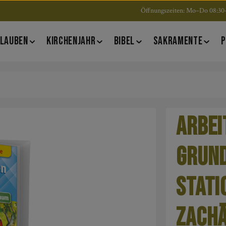
Öffnungszeiten: Mo–Do 08:30–
LAUBEN
KIRCHENJAHR
BIBEL
SAKRAMENTE
P
Arbei
Grund
Stati
Zachä