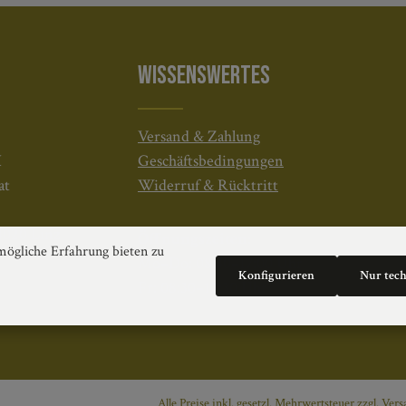
WISSENSWERTES
Versand & Zahlung
H
Geschäftsbedingungen
at
Widerruf & Rücktritt
4020 Linz
Öffnungszeiten:
ögliche Erfahrung bieten zu
Mo–Do: 08:30–17:00 Uhr
Konfigurieren
Nur tec
Fr: 08:30–12:30 Uhr
Alle Preise inkl. gesetzl. Mehrwertsteuer zzgl.
Vers