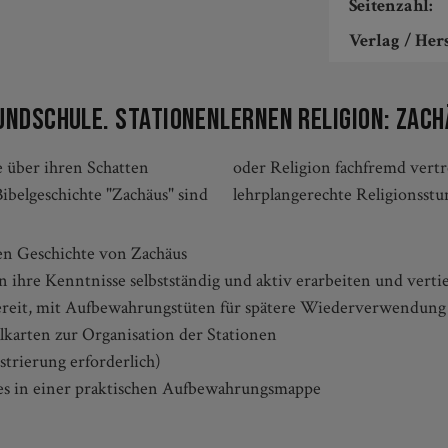
Seitenzahl:
Verlag / Hers
ndschule. Stationenlernen Religion: Zachä
 über ihren Schatten
thält alles, was Sie für
ibelgeschichte "Zachäus" sind
lehrplangerechte Religionsstu
hen Geschichte von Zachäus
ihre Kenntnisse selbstständig und aktiv erarbeiten und verti
ereit, mit Aufbewahrungstüten für spätere Wiederverwendung
alkarten zur Organisation der Stationen
trierung erforderlich)
les in einer praktischen Aufbewahrungsmappe