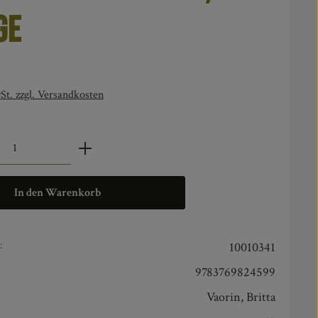
ge
is:
St. zzgl. Versandkosten
zahl: Gib den gewünschten Wert ein oder benut
In den Warenkorb
:
10010341
9783769824599
Vaorin, Britta