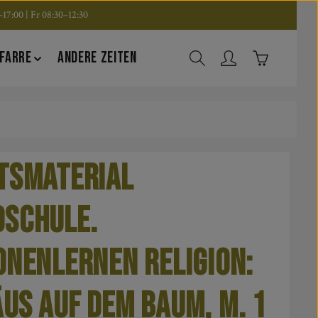
17:00 | Fr 08:30–12:30
Warenkorb en
FARRE
ANDERE ZEITEN
tsmaterial
schule.
onenlernen Religion:
us auf dem Baum, m. 1