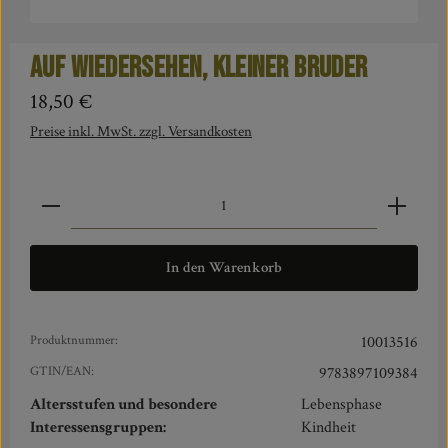
Auf Wiedersehen, kleiner Bruder
Regulärer Preis:
18,50 €
Preise inkl. MwSt. zzgl. Versandkosten
Produkt Anzahl: Gib den gewünschten Wert ein oder benut
In den Warenkorb
Produktnummer:
10013516
GTIN/EAN:
9783897109384
Altersstufen und besondere
Lebensphase
Interessensgruppen:
Kindheit