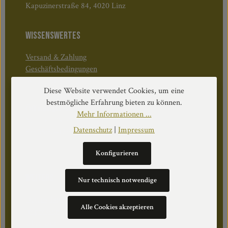
Kapuzinerstraße 84, 4020 Linz
WISSENSWERTES
Versand & Zahlung
Geschäftsbedingungen
Widerruf & Rücktritt
Diese Website verwendet Cookies, um eine
bestmögliche Erfahrung bieten zu können.
Öffnungszeiten:
Mehr Informationen ...
Mo–Do: 08:30–17:00 Uhr
Datenschutz
|
Impressum
Fr: 08:30–12:30 Uhr
Konfigurieren
WEITERS
Nur technisch notwendige
Datenschutz
Alle Cookies akzeptieren
Impressum
Über Uns