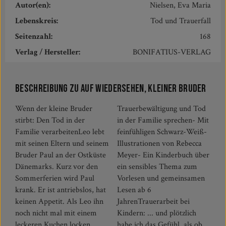
Autor(en):
Nielsen, Eva Maria
Lebenskreis:
Tod und Trauerfall
Seitenzahl:
168
Verlag / Hersteller:
BONIFATIUS-VERLAG
Beschreibung zu Auf Wiedersehen, kleiner Bruder
Wenn der kleine Bruder
Trauerbewältigung und Tod
stirbt: Den Tod in der
in der Familie sprechen- Mit
Familie verarbeitenLeo lebt
feinfühligen Schwarz-Weiß-
mit seinen Eltern und seinem
Illustrationen von Rebecca
Bruder Paul an der Ostküste
Meyer- Ein Kinderbuch über
Dänemarks. Kurz vor den
ein sensibles Thema zum
Sommerferien wird Paul
Vorlesen und gemeinsamen
krank. Er ist antriebslos, hat
Lesen ab 6
keinen Appetit. Als Leo ihn
JahrenTrauerarbeit bei
noch nicht mal mit einem
Kindern: ... und plötzlich
leckeren Kuchen locken
habe ich das Gefühl, als ob