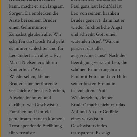
kann, macht er sich langsam
Paul ganz laut lachtMal ist
Sorgen. Da entdecken die
Leo von seinem kranken
Ärzte bei seinem Bruder
Bruder genervt, dann hat er
einen Gehirntumor.
wieder fürchterliche Angst
Zunächst glauben alle: Wir
und schreibt Gott einen
schaffen das! Doch Paul geht
wütenden Brief: "Warum
es immer schlechter und für
passiert das alles
Leo ändert sich alles ...Eva
ausgerechnet uns?" Nach der
Maria Nielsen erzählt im
Beerdigung versucht Leo, die
Kinderbuch "Auf
schönen Erinnerungen an
Wiedersehen, kleiner
Paul mit Fotos und der Hilfe
Bruder" eine berührende
seiner besten Freundin
Geschichte über das Sterben,
festzuhalten. "Auf
Abschiednehmen und
Wiedersehen, kleiner
darüber, wie Geschwister,
Bruder" macht nicht nur das
Familien und Umfeld
Auf und Ab der Gefühle
gemeinsam trauern können.-
eines verwaisten
Trost spendende Erzählung
Geschwisterkindes
für verwaiste
transparent. Es zeigt