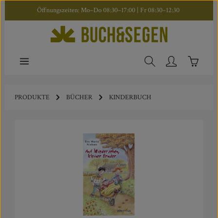
Öffnungszeiten: Mo–Do 08:30–17:00 | Fr 08:30–12:30
Zum Hauptinhalt springen
Warenkor
PRODUKTE
BÜCHER
KINDERBUCH
Bildergalerie überspringen