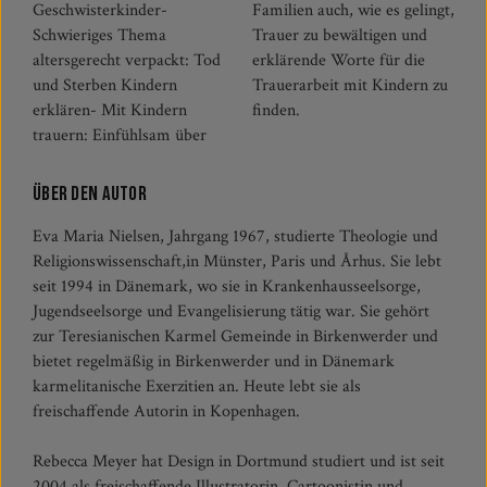
Geschwisterkinder-
Familien auch, wie es gelingt,
Schwieriges Thema
Trauer zu bewältigen und
altersgerecht verpackt: Tod
erklärende Worte für die
und Sterben Kindern
Trauerarbeit mit Kindern zu
erklären- Mit Kindern
finden.
trauern: Einfühlsam über
Über den Autor
Eva Maria Nielsen, Jahrgang 1967, studierte Theologie und
Religionswissenschaft,in Münster, Paris und Århus. Sie lebt
seit 1994 in Dänemark, wo sie in Krankenhausseelsorge,
Jugendseelsorge und Evangelisierung tätig war. Sie gehört
zur Teresianischen Karmel Gemeinde in Birkenwerder und
bietet regelmäßig in Birkenwerder und in Dänemark
karmelitanische Exerzitien an. Heute lebt sie als
freischaffende Autorin in Kopenhagen.
Rebecca Meyer hat Design in Dortmund studiert und ist seit
2004 als freischaffende Illustratorin, Cartoonistin und