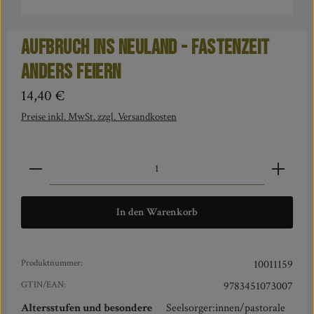
Aufbruch ins Neuland - Fastenzeit
anders feiern
Regulärer Preis:
14,40 €
Preise inkl. MwSt. zzgl. Versandkosten
Produkt Anzahl: Gib den gewünschten Wert ein oder benut
In den Warenkorb
Produktnummer:
10011159
GTIN/EAN:
9783451073007
Altersstufen und besondere
Seelsorger:innen/pastorale