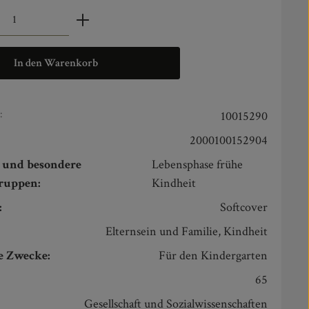
zahl: Gib den gewünschten Wert ein oder benut
In den Warenkorb
:
10015290
2000100152904
n und besondere
Lebensphase frühe
gruppen:
Kindheit
:
Softcover
:
Elternsein und Familie, Kindheit
e Zwecke:
Für den Kindergarten
65
Gesellschaft und Sozialwissenschaften