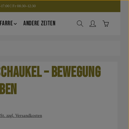
17:00 | Fr 08:30–12:30
Warenkorb en
FARRE
ANDERE ZEITEN
chaukel – Bewegung
eben
is:
St. zzgl. Versandkosten