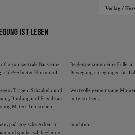
Verlag / Hers
egung ist Leben
fang an zentrale Bausteine
Begleitpersonen eine Fülle an 
 ist Leben
bietet Eltern und
Bewegungsanregungen für Baby
 Wiegen, Tragen, Schaukeln und
t geben und Entwicklung
mung, Bindung und Freude an
unterstützen.
enig Material entstehen
en, pädagogische Arbeit in
möchten.
am und spielerisch begleiten