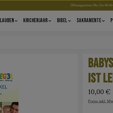
Öffnungszeiten: Mo–Do 08:30–
LAUBEN
KIRCHENJAHR
BIBEL
SAKRAMENTE
P
Babys
ist L
Regulärer Pre
10,00 €
Preise inkl. Mw