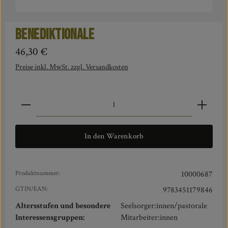
Benediktionale
Regulärer Preis:
46,30 €
Preise inkl. MwSt. zzgl. Versandkosten
Produkt Anzahl: Gib den gewünschten Wert ein oder benut
In den Warenkorb
Produktnummer:
10000687
GTIN/EAN:
9783451179846
Altersstufen und besondere
Seelsorger:innen/pastorale
Interessensgruppen:
Mitarbeiter:innen