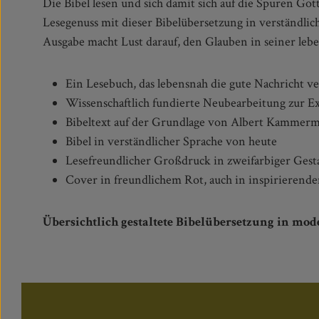
Die Bibel lesen und sich damit sich auf die Spuren Got
spüren. Die Bibelexegese ist hier durch einführen
Lesegenuss mit dieser Bibelübersetzung in verständli
Bibelwissenschaftlern auf die Höhe der Zeit gebracht. 
Ausgabe macht Lust darauf, den Glauben in seiner leb
Ein Lesebuch, das lebensnah die gute Nachricht v
Wissenschaftlich fundierte Neubearbeitung zur 
Bibeltext auf der Grundlage von Albert Kammer
Bibel in verständlicher Sprache von heute
Lesefreundlicher Großdruck in zweifarbiger Gest
Cover in freundlichem Rot, auch in inspirierendem
Übersichtlich gestaltete Bibelübersetzung in mod