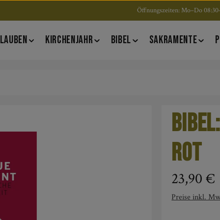
Öffnungszeiten: Mo–Do 08:30–
LAUBEN
KIRCHENJAHR
BIBEL
SAKRAMENTE
P
Bibel
rot
Regulärer Pre
23,90 €
Preise inkl. Mw