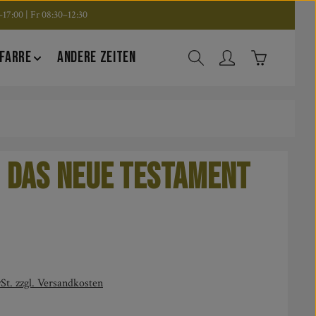
17:00 | Fr 08:30–12:30
Warenkorb en
FARRE
ANDERE ZEITEN
: Das neue Testament
is:
St. zzgl. Versandkosten