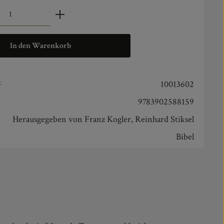
zahl: Gib den gewünschten Wert ein oder benut
In den Warenkorb
:
10013602
9783902588159
Herausgegeben von Franz Kogler, Reinhard Stiksel
Bibel