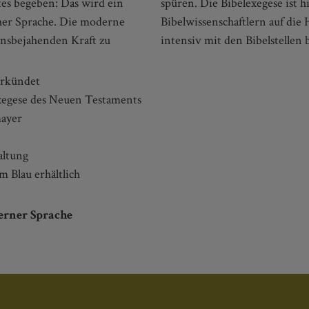
tes begeben: Das wird ein
de Texte von zahlreichen
cher Sprache. Die moderne
So können Leser:innen sich
ensbejahenden Kraft zu
intensiv mit den Bibelstellen 
erkündet
Exegese des Neuen Testaments
mayer
altung
 Blau erhältlich
erner Sprache