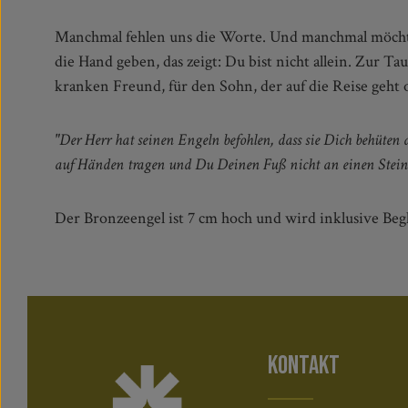
Manchmal fehlen uns die Worte. Und manchmal möch
Zuhause auszieht: Es gibt viele Situationen, in denen
die Hand geben, das zeigt: Du bist nicht allein. Zur Ta
kranken Freund, für den Sohn, der auf die Reise geht 
"Der Herr hat seinen Engeln befohlen, dass sie Dich behüten
auf Händen tragen und Du Deinen Fuß nicht an einen Stein 
Der Bronzeengel ist 7 cm hoch und wird inklusive Begle
KONTAKT