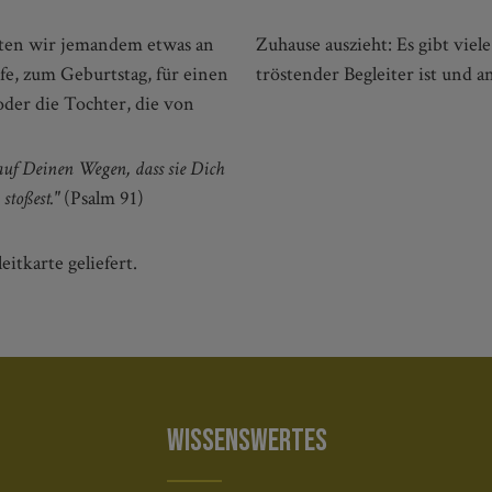
ten wir jemandem etwas an
 der kleine Bronze-Engel ein
ufe, zum Geburtstag, für einen
tröstender Begleiter ist und a
oder die Tochter, die von
 auf Deinen Wegen, dass sie Dich
stoßest."
(Psalm 91)
itkarte geliefert.
WISSENSWERTES