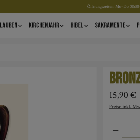
Öffnungszeiten: Mo–Do 08:30–
LAUBEN
KIRCHENJAHR
BIBEL
SAKRAMENTE
P
Bron
Regulärer Pre
15,90 €
Preise inkl. Mw
Produkt An