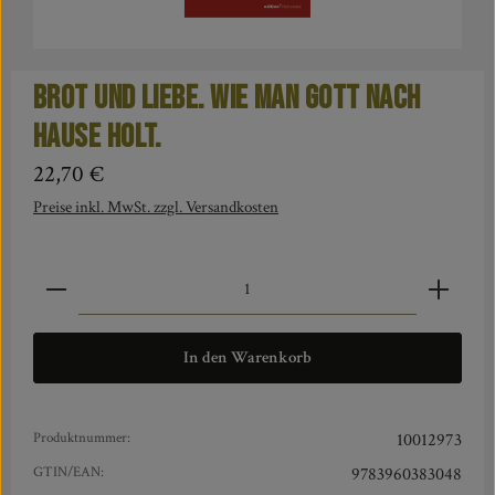
Brot und Liebe. Wie man Gott nach
Hause holt.
Regulärer Preis:
22,70 €
Preise inkl. MwSt. zzgl. Versandkosten
Produkt Anzahl: Gib den gewünschten Wert ein oder benut
In den Warenkorb
Produktnummer:
10012973
GTIN/EAN:
9783960383048