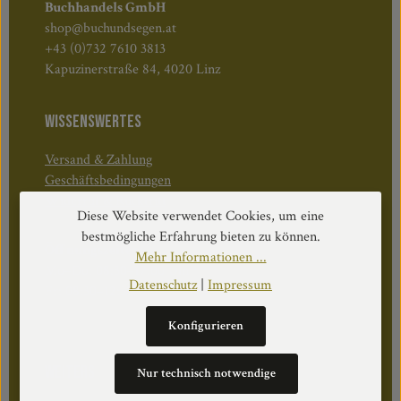
Buchhandels GmbH
shop@buchundsegen.at
+43 (0)732 7610 3813
Kapuzinerstraße 84, 4020 Linz
WISSENSWERTES
Versand & Zahlung
Geschäftsbedingungen
Widerruf & Rücktritt
Diese Website verwendet Cookies, um eine
bestmögliche Erfahrung bieten zu können.
Öffnungszeiten:
Mehr Informationen ...
Mo–Do: 08:30–17:00 Uhr
Datenschutz
|
Impressum
Fr: 08:30–12:30 Uhr
Konfigurieren
WEITERS
Nur technisch notwendige