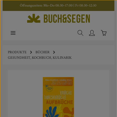
Öffnungszeiten: Mo–Do 08:30–17:00 | Fr 08:30–12:30
Zum Hauptinhalt springen
Warenkor
PRODUKTE
BÜCHER
GESUNDHEIT, KOCHBUCH, KULINARIK
Bildergalerie überspringen