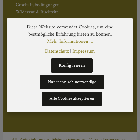
Geschäftsbedingungen
Widerruf & Rücktritt
Diese Website verwendet Cookies, um eine
Öffnungszeiten:
bestmögliche Erfahrung bieten zu können.
Mo–Do: 08:30–17:00 Uhr
Mehr Informationen ...
Fr: 08:30–12:30 Uhr
Datenschutz
|
Impressum
Konfigurieren
WEITERS
Nur technisch notwendige
Datenschutz
Impressum
Alle Cookies akzeptieren
Über Uns
Cookie Einstellungen
Alle Preise inkl. gesetzl. Mehrwertsteuer zzgl.
Versandkosten
und ggf.