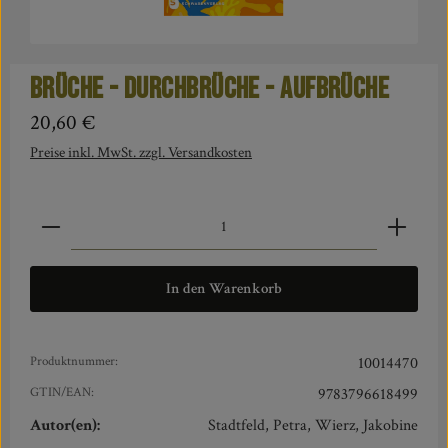
Brüche - Durchbrüche - Aufbrüche
Regulärer Preis:
20,60 €
Preise inkl. MwSt. zzgl. Versandkosten
Produkt Anzahl: Gib den gewünschten Wert ein oder benut
In den Warenkorb
Produktnummer:
10014470
GTIN/EAN:
9783796618499
Autor(en):
Stadtfeld, Petra, Wierz, Jakobine