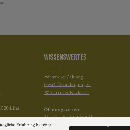
iert
WISSENSWERTES
Versand & Zahlung
H
Geschäftsbedingungen
at
Widerruf & Rücktritt
4020 Linz
Öffnungszeiten:
Mo–Do: 08:30–17:00 Uhr
ögliche Erfahrung bieten zu
Fr: 08:30–12:30 Uhr