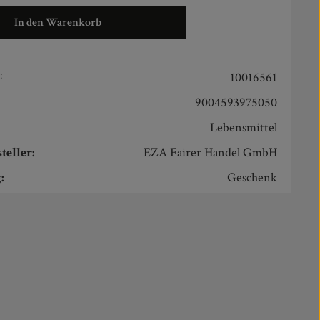
In den Warenkorb
:
10016561
9004593975050
Lebensmittel
teller:
EZA Fairer Handel GmbH
:
Geschenk