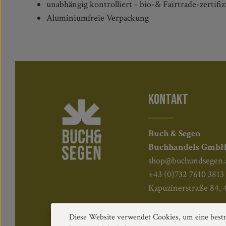
unabhängig kontrolliert - bio-& Fairtrade-zertifiz
Aluminiumfreie Verpackung
KONTAKT
Buch & Segen
Buchhandels Gmb
shop@buchundsegen.
+43 (0)732 7610 3813
Kapuzinerstraße 84, 
Diese Website verwendet Cookies, um eine bestm