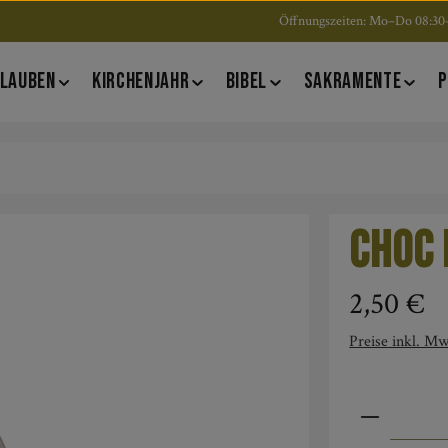
Öffnungszeiten: Mo–Do 08:30–
LAUBEN
KIRCHENJAHR
BIBEL
SAKRAMENTE
P
Choc 
Regulärer Pre
2,50 €
Preise inkl. Mw
Produkt An