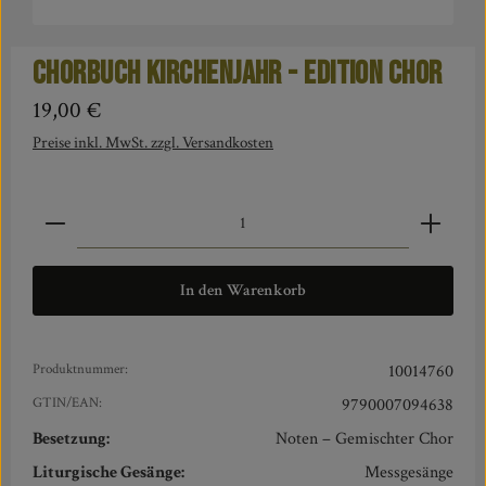
Chorbuch Kirchenjahr - edition Chor
Regulärer Preis:
19,00 €
Preise inkl. MwSt. zzgl. Versandkosten
Produkt Anzahl: Gib den gewünschten Wert ein oder benut
In den Warenkorb
Produktnummer:
10014760
GTIN/EAN:
9790007094638
Besetzung:
Noten – Gemischter Chor
Liturgische Gesänge:
Messgesänge