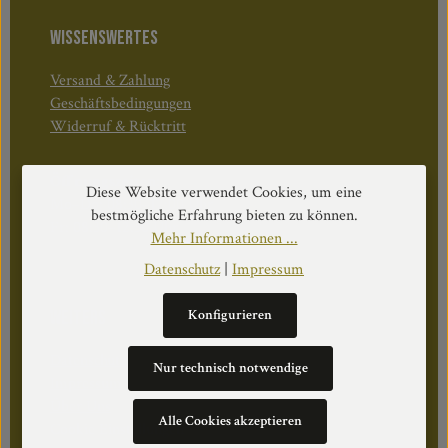
WISSENSWERTES
Versand & Zahlung
Geschäftsbedingungen
Widerruf & Rücktritt
Öffnungszeiten:
Diese Website verwendet Cookies, um eine
Mo–Do: 08:30–17:00 Uhr
bestmögliche Erfahrung bieten zu können.
Fr: 08:30–12:30 Uhr
Mehr Informationen ...
Datenschutz
|
Impressum
WEITERS
Konfigurieren
Datenschutz
Nur technisch notwendige
Impressum
Über Uns
Alle Cookies akzeptieren
Cookie Einstellungen