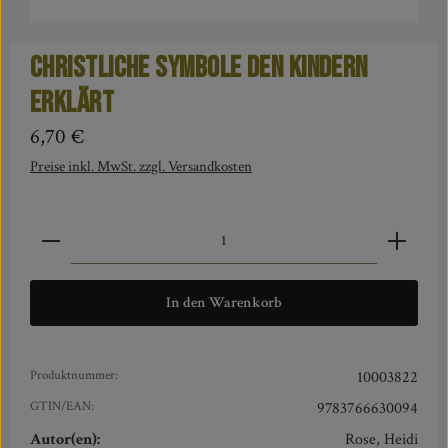
Christliche Symbole den Kindern
erklärt
Regulärer Preis:
6,70 €
Preise inkl. MwSt. zzgl. Versandkosten
Produkt Anzahl: Gib den gewünschten Wert ein oder benut
In den Warenkorb
Produktnummer:
10003822
GTIN/EAN:
9783766630094
Autor(en):
Rose, Heidi