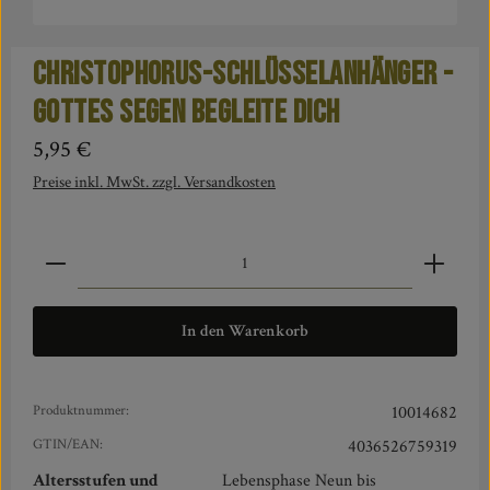
Christophorus-Schlüsselanhänger -
Gottes Segen begleite dich
Regulärer Preis:
5,95 €
Preise inkl. MwSt. zzgl. Versandkosten
Produkt Anzahl: Gib den gewünschten Wert ein oder benut
In den Warenkorb
Produktnummer:
10014682
GTIN/EAN:
4036526759319
Altersstufen und
Lebensphase Neun bis