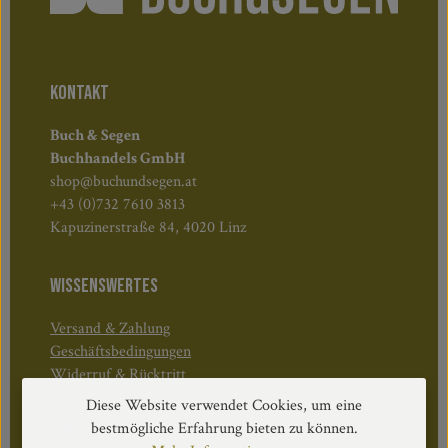
KONTAKT
Buch & Segen
Buchhandels GmbH
shop@buchundsegen.at
+43 (0)732 7610 3813
Kapuzinerstraße 84, 4020 Linz
WISSENSWERTES
Versand & Zahlung
Geschäftsbedingungen
Widerruf & Rücktritt
Diese Website verwendet Cookies, um eine
bestmögliche Erfahrung bieten zu können.
Öffnungszeiten: