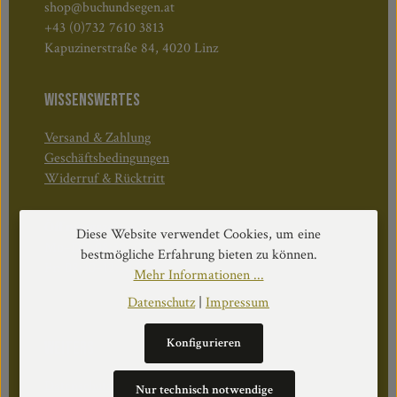
shop@buchundsegen.at
+43 (0)732 7610 3813
Kapuzinerstraße 84, 4020 Linz
WISSENSWERTES
Versand & Zahlung
Geschäftsbedingungen
Widerruf & Rücktritt
Öffnungszeiten:
Diese Website verwendet Cookies, um eine
Mo–Do: 08:30–17:00 Uhr
bestmögliche Erfahrung bieten zu können.
Fr: 08:30–12:30 Uhr
Mehr Informationen ...
Datenschutz
|
Impressum
Konfigurieren
WEITERS
Datenschutz
Nur technisch notwendige