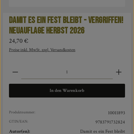
Damit es ein Fest bleibt - Vergriffen!
Neuauflage Herbst 2026
Regulärer Preis:
24,70 €
Preise inkl. MwSt. zzgl. Versandkosten
Produkt Anzahl: Gib den gewünschten Wert ein oder benut
In den Warenkorb
Produktnummer:
10011893
GTIN/EAN:
9783791732824
Autor(en):
Damit es ein Fest bleibt