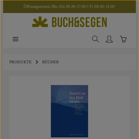
Öffnungszeiten: Mo–Do 08:30–17:00 | Fr 08:30–12:30
Zum Hauptinhalt springen
Warenkor
PRODUKTE
BÜCHER
Bildergalerie überspringen