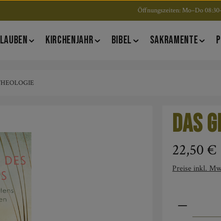
Öffnungszeiten: Mo–Do 08:30–
LAUBEN
KIRCHENJAHR
BIBEL
SAKRAMENTE
P
 THEOLOGIE
Das G
Regulärer Pre
22,50 €
Preise inkl. Mw
Produkt An