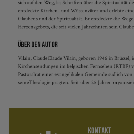
sich auf den Weg, las Schriften über die Spiritualität d
und in der Gruppe.»Das Gebet ist eine lebenslange Reise, 
entdeckte Kirchen- und Wüstenväter und erlebte eine
dieser Erde erreichen werden. Wir werden bis zum
Glaubens und der Spiritualität. Er entdeckte die Weg
Herzensgebets, die seit vielen Jahrzehnten sein Glaub
Über den Autor
Vilain, ClaudeClaude Vilain, geboren 1946 in Brüssel, i
Kirchensendungen im belgischen Fernsehen (RTBF) vera
Pastoralrat einer evangelikalen Gemeinde südlich von 
seineTheologie prägten. Seit über 25 Jahren organisi
KONTAKT