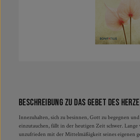
Beschreibung zu Das Gebet des Herz
Innezuhalten, sich zu besinnen, Gott zu begegnen und 
Buch lädt er ein, das Gebet im Innern, von Mensch zu Go
einzutauchen, fällt in der heutigen Zeit schwer. Lange 
kennenzulernen und indie Geschäftigkeit des Leben
unzufrieden mit der Mittelmäßigkeit seines eigenen g
praktischen Anleitungen und Inspirationen, eineGebetsz