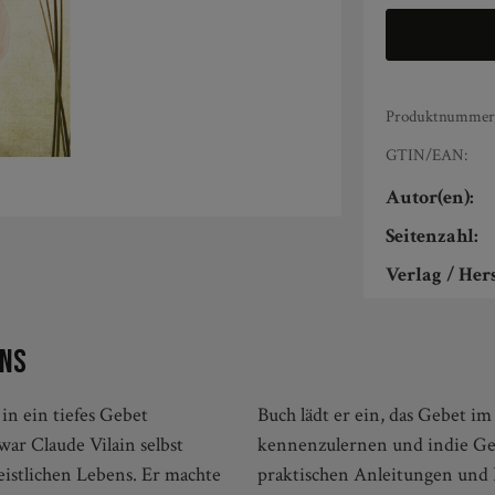
Produktnummer
GTIN/EAN:
Autor(en):
Seitenzahl:
Verlag / Hers
ens
in ein tiefes Gebet
tt, von Herz zu Herz
war Claude Vilain selbst
s zu integrieren. Mit
eistlichen Lebens. Er machte
eit zu strukturieren, alleine