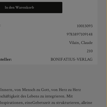
In den Warenkorb
:
10013093
9783897109148
Vilain, Claude
210
teller:
BONIFATIUS-VERLAG