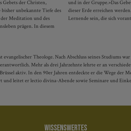
es Gebets der Christen,
deren Ziel wir nicht auf
 bisher unbekannte Tiefe des
 letzten Tag unseres Lebens
e der Meditation und des
Lernende sein, die sich voran
ensleben prägen. In diesem
st evangelischer Theologe. Nach Abschluss seines Studiums war e
ntwortlich. Mehr als drei Jahrzehnte lehrte er an verschiede
Brüssel aktiv. In den 90er Jahren entdeckte er die Wege der Me
ert und leitet er lectio divina-Abende sowie Seminare und Ei
WISSENSWERTES