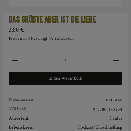
Das Größte aber ist die Liebe
Regulärer Preis:
3,80 €
Preise inkl. MwSt. zzgl. Versandkosten
Produkt Anzahl: Gib den gewünschten Wert ein oder benut
In den Warenkorb
Produktnummer:
10013146
GTIN/EAN:
9783869179254
Autor(en):
Paulus
Lebenskreis:
Hochzeit/Eheschließung