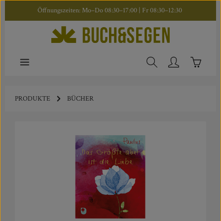
Öffnungszeiten: Mo–Do 08:30–17:00 | Fr 08:30–12:30
Zum Hauptinhalt springen
Warenkor
PRODUKTE
BÜCHER
Bildergalerie überspringen