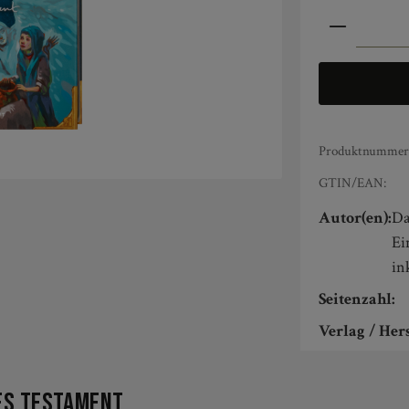
Produkt An
Produktnummer
GTIN/EAN:
Autor(en):
Da
Ei
in
Seitenzahl:
Verlag / Hers
es Testament