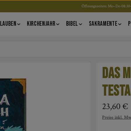
Öffnungszeiten: Mo–Do 08:30–
LAUBEN
KIRCHENJAHR
BIBEL
SAKRAMENTE
P
Das M
Test
Regulärer Pre
23,60 €
Preise inkl. Mw