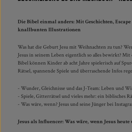
Die Bibel einmal anders: Mit Geschichten, Escap
knallbunten Illustrationen
Was hat die Geburt Jesu mit Weihnachten zu tun? We
Lebensgeschichte Jesu von seiner Geburt über se
Jesus in seinem Leben eigentlich so alles bewirkt? M
Auferstehung zu erforschen. So können sie die Geschi
Bibel können Kinder ab acht Jahre spielerisch auf Spu
Rätsel, spannende Spiele und überraschende Infos rege
- Wunder, Gleichnisse und das J-Team: Leben und W
- Spiele, Gitterrätsel und vieles mehr: ein biblisches
- Was wäre, wenn? Jesus und seine Jünger bei Instag
Jesus als Influencer: Was wäre, wenn Jesus heute