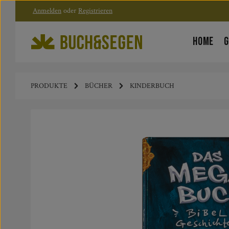
Anmelden
oder
Registrieren
Zum Hauptinhalt springen
Zur Hauptnavigation springen
HOME
G
PRODUKTE
BÜCHER
KINDERBUCH
Bildergalerie überspringen