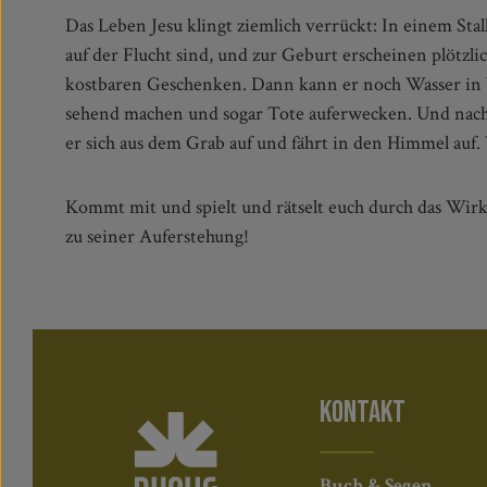
Das Leben Jesu klingt ziemlich verrückt: In einem Sta
heute über Jesus berichten? Könnte man aus sein
auf der Flucht sind, und zur Geburt erscheinen plötzl
machen? Das außergewöhnlich illustrierte Kinde
kostbaren Geschenken. Dann kann er noch Wasser in
Bibelgesellschaft geht genau diesen Fragen nach und nim
sehend machen und sogar Tote auferwecken. Und nac
er sich aus dem Grab auf und fährt in den Himmel au
Kommt mit und spielt und rätselt euch durch das Wirk
zu seiner Auferstehung!
KONTAKT
Buch & Segen