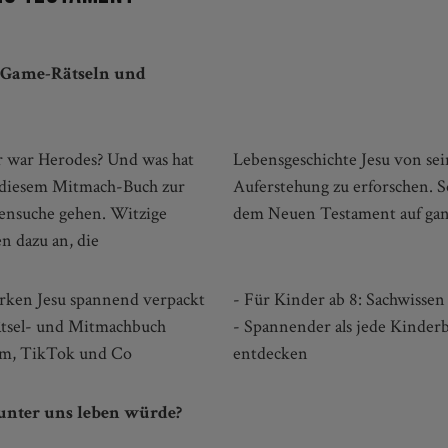
e Game-Rätseln und
r war Herodes? Und was hat
ine Wunder bis zu seiner
it diesem Mitmach-Buch zur
chten und Erzählungen aus
rensuche gehen. Witzige
dem Neuen Testament auf gan
n dazu an, die
irken Jesu spannend verpackt
- Für Kinder ab 8: Sachwisse
 Rätsel- und Mitmachbuch
- Spannender als jede Kinder
ram, TikTok und Co
entdecken
 unter uns leben würde?