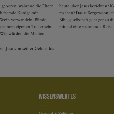
ll geboren, während die Eltern
em Leben ein Computerspiel
ich fremde Könige mit
rbuch der Deutschen
 Wein verwandeln, Blinde
mt ihre jungen Leser:innen
h seinem eigenen Tod erhebt
mit auf eine spannende Reise 
f. Wie würden die Medien
en Jesu von seiner Geburt bis
WISSENSWERTES
Versand & Zahlung