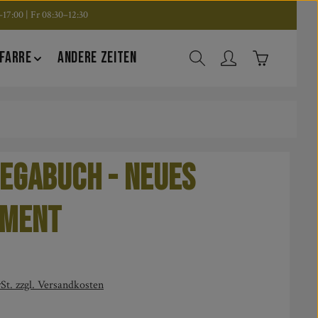
17:00 | Fr 08:30–12:30
Warenkorb en
FARRE
ANDERE ZEITEN
egabuch - Neues
ament
is:
St. zzgl. Versandkosten