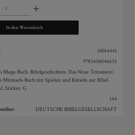
zahl: Gib den gewünschten Wert ein oder benut
In den Warenkorb
:
10014441
9783438046635
s Mega-Buch. Bibelgeschichten. Das Neue Testament.
n Mitmach-Buch mit Spielen und Rätseln zur Bibel
kl. Sticker. G
144
teller:
DEUTSCHE BIBELGESELLSCHAFT