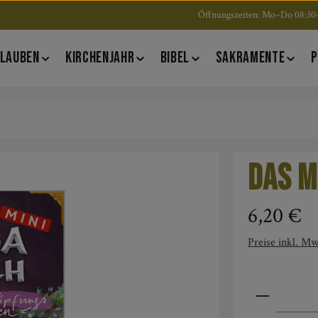
Öffnungszeiten: Mo–Do 08:30–
LAUBEN
KIRCHENJAHR
BIBEL
SAKRAMENTE
P
Das M
Regulärer Pre
6,20 €
Preise inkl. Mw
Produkt An