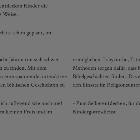
 entdecken Kinder die
e Weise.
h ist schon geplant, im
cht Jahren tun sich schwer
viele andere ungewöhnliche
n zu finden. Mit dem
schenden Weg in die
n eine spannende, interaktive
tdecken, aber auch bestens für
en biblischen Geschichten zu
den Einsatz im Religionsunter
eich aufregend wie noch nie!
- Zum Selberentdecken, für de
um kleinen Preis und im
Kindergottesdienst