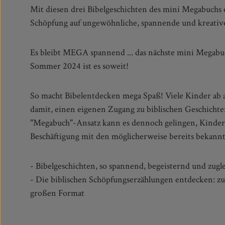
Mit diesen drei Bibelgeschichten des mini Megabuchs
Schöpfung auf ungewöhnliche, spannende und kreativ
Es bleibt MEGA spannend ... das nächste mini Megabuc
Sommer 2024 ist es soweit!
So macht Bibelentdecken mega Spaß! Viele Kinder ab a
ermöglichen. Labyrinthe, Tatorte, Escape-Ansätze und 
damit, einen eigenen Zugang zu biblischen Geschichte
Methoden sorgen dafür, dass Kinder einen überra
"Megabuch"-Ansatz kann es dennoch gelingen, Kinder
Bibelgeschichten finden. Das eignet sich zum Selberen
Beschäftigung mit den möglicherweise bereits bekannt
- Bibelgeschichten, so spannend, begeisternd und zugl
- Die biblischen Schöpfungserzählungen entdecken: z
großen Format