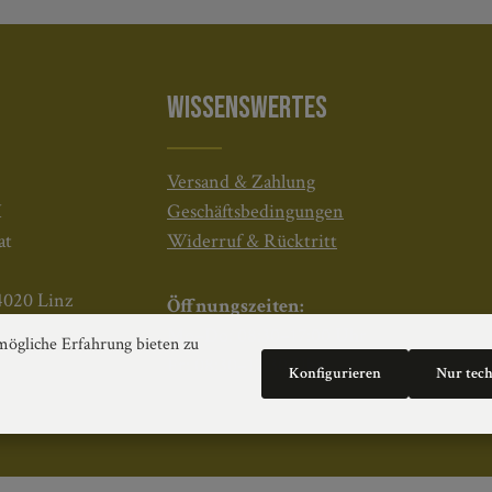
WISSENSWERTES
Versand & Zahlung
H
Geschäftsbedingungen
at
Widerruf & Rücktritt
4020 Linz
Öffnungszeiten:
Mo–Do: 08:30–17:00 Uhr
ögliche Erfahrung bieten zu
Fr: 08:30–12:30 Uhr
Konfigurieren
Nur tec