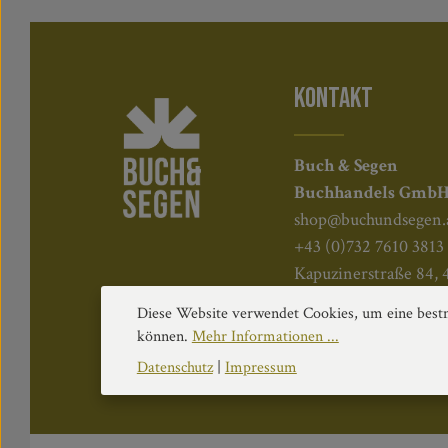
KONTAKT
Buch & Segen
Buchhandels Gmb
shop@buchundsegen.
+43 (0)732 7610 3813
Kapuzinerstraße 84, 
Diese Website verwendet Cookies, um eine bestm
können.
Mehr Informationen ...
Datenschutz
|
Impressum