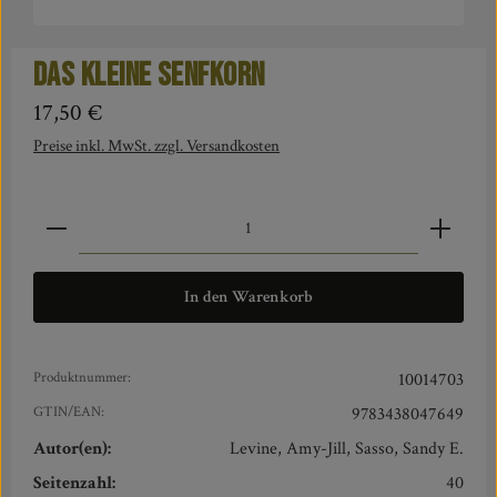
Das kleine Senfkorn
Regulärer Preis:
17,50 €
Preise inkl. MwSt. zzgl. Versandkosten
Produkt Anzahl: Gib den gewünschten Wert ein oder benut
In den Warenkorb
Produktnummer:
10014703
GTIN/EAN:
9783438047649
Autor(en):
Levine, Amy-Jill, Sasso, Sandy E.
Seitenzahl:
40