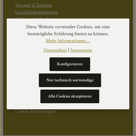
Versand & Zahlung
Geschäftsbedingungen
Widerruf & Rücktritt
Diese Website verwendet Cookies, um eine
bestmögliche Erfahrung bieten zu können.
Öffnungszeiten:
Mehr Informationen ...
Mo–Do: 08:30–17:00 Uhr
Fr: 08:30–12:30 Uhr
Datenschutz
|
Impressum
Konfigurieren
WEITERS
Nur technisch notwendige
Datenschutz
Alle Cookies akzeptieren
Impressum
Über Uns
Cookie Einstellungen