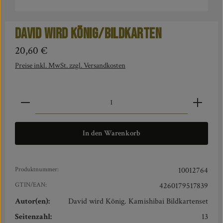
David wird König/Bildkarten
Regulärer Preis:
20,60 €
Preise inkl. MwSt. zzgl. Versandkosten
Produkt Anzahl: Gib den gewünschten Wert ein oder benut
In den Warenkorb
Produktnummer:
10012764
GTIN/EAN:
4260179517839
Autor(en):
David wird König. Kamishibai Bildkartenset
Seitenzahl:
13