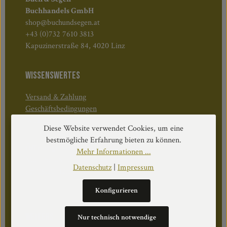
Buchhandels GmbH
shop@buchundsegen.at
+43 (0)732 7610 3813
Kapuzinerstraße 84, 4020 Linz
WISSENSWERTES
Versand & Zahlung
Geschäftsbedingungen
Widerruf & Rücktritt
Diese Website verwendet Cookies, um eine
bestmögliche Erfahrung bieten zu können.
Öffnungszeiten:
Mehr Informationen ...
Mo–Do: 08:30–17:00 Uhr
Datenschutz
|
Impressum
Fr: 08:30–12:30 Uhr
Konfigurieren
WEITERS
Nur technisch notwendige