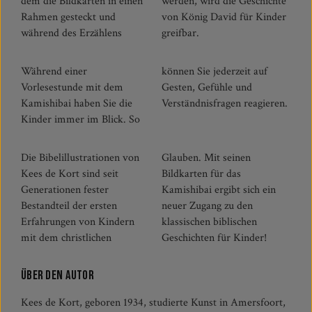
dem die Bildkarten in einen
werden, wird die Geschichte
Rahmen gesteckt und
von König David für Kinder
während des Erzählens
greifbar.
Während einer
können Sie jederzeit auf
Vorlesestunde mit dem
Gesten, Gefühle und
Kamishibai haben Sie die
Verständnisfragen reagieren.
Kinder immer im Blick. So
Die Bibelillustrationen von
Glauben. Mit seinen
Kees de Kort sind seit
Bildkarten für das
Generationen fester
Kamishibai ergibt sich ein
Bestandteil der ersten
neuer Zugang zu den
Erfahrungen von Kindern
klassischen biblischen
mit dem christlichen
Geschichten für Kinder!
Über den Autor
Kees de Kort, geboren 1934, studierte Kunst in Amersfoort,