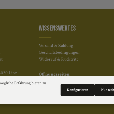
WISSENSWERTES
Versand & Zahlung
H
Geschäftsbedingungen
at
Widerruf & Rücktritt
4020 Linz
Öffnungszeiten:
Mo–Do: 08:30–17:00 Uhr
ögliche Erfahrung bieten zu
Fr: 08:30–12:30 Uhr
Konfigurieren
Nur tec