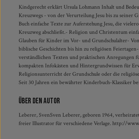
Kindgerecht erklärt Ursula Lohmann Inhalt und Bedeu
Glaubensvermittlung leicht gemacht!Was ist die Bedeut
Kreuzwegs - von der Verurteilung Jesu bis zu seiner 
eigentlich Weihnachten? Und wieso werden im Gottesdi
Buch einfache Texte zur Auferstehung Jesu, die vieleror
Mit lebensnahen Beispielen und ausdrucksstarken Illustr
Kreuzweg abschließt.- Religion und Christentum einfa
Sachbuchreihe "...den Kindern erzählt/erklärt" Geschic
Glauben für Kinder im Vor- und Grundschulalter- Von
Brauchtum und alles, was man als Kind ab 5 Jahre übe
biblische Geschichten bis hin zu religiösen Feiertagen
Weltreligionen wissen sollte.Das kompakte Format mac
verständlichen Texten und praktischen Anregungen fü
idealen Kommunion-Geschenk für Freunde und Bek
kompakten Infokästen und Hintergrundwissen für Er
Begleiter für unterwegs. Von A wie Advent bis Z wie
Religionsunterricht der Grundschule oder die religiö
Kinderbuchreihe findet zuverlässig eine Antwort auf 
Seit 30 Jahren ein bewährter Kinderbuch-Klassiker be
Über den Autor
Leberer, SvenSven Leberer, geboren 1964, verheiratet,
freier Illustrator für verschiedene Verlage. http://www