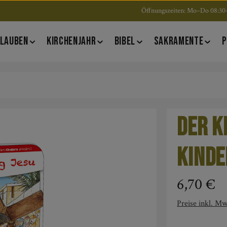
Öffnungszeiten: Mo–Do 08:30–
LAUBEN
KIRCHENJAHR
BIBEL
SAKRAMENTE
P
Der K
Kinde
Regulärer Pre
6,70 €
Preise inkl. Mw