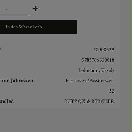
zahl: Gib den gewünschten Wert ein oder benut
In den Warenkorb
:
10000629
9783766630018
Lohmann, Ursula
und Jahreszeit:
Fastenzeit/Passionszeit
32
teller:
BUTZON & BERCKER