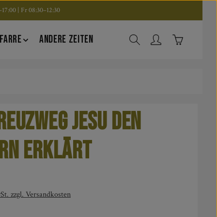
17:00 | Fr 08:30–12:30
Warenkorb en
FARRE
ANDERE ZEITEN
reuzweg Jesu den
rn erklärt
is:
St. zzgl. Versandkosten