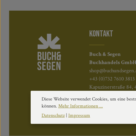
KONTAKT
Buch & Segen
Buchhandels Gmb
shop@buchundsegen.
+43 (0)732 7610 3813
Kapuzinerstraße 84, 
Diese Website verwendet Cookies, um eine bestm
können.
Mehr Informationen ...
Datenschutz
|
Impressum