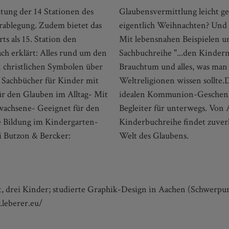
tung der 14 Stationen des
ung Jesu? Warum feiern wir
Grablegung. Zudem bietet das
enst Brot und Wein geteilt?
ts als 15. Station den
ationen vermittelt die
ch erklärt: Alles rund um den
hten aus der Bibel, religiöses
 christlichen Symbolen über
r das Christentum und andere
- Sachbücher für Kinder mit
ht die einzelnen Bände zum
r den Glauben im Alltag- Mit
annte oder zum praktischen
wachsene- Geeignet für den
 Zehn Gebote: Die bewährte
se Bildung im Kindergarten-
alle großen Fragen aus der
i Butzon & Bercker:
Welt des Glaubens.
 drei Kinder; studierte Graphik-Design in Aachen (Schwerpunkt 
.leberer.eu/