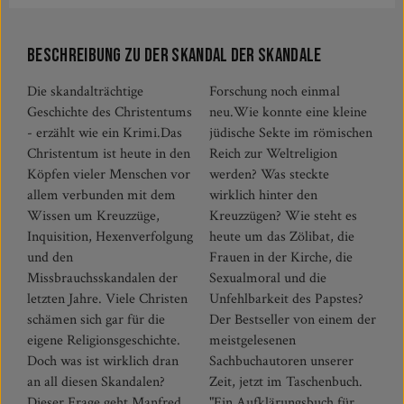
Beschreibung zu Der Skandal der Skandale
Die skandalträchtige
Forschung noch einmal
Geschichte des Christentums
neu.Wie konnte eine kleine
- erzählt wie ein Krimi.Das
jüdische Sekte im römischen
Christentum ist heute in den
Reich zur Weltreligion
Köpfen vieler Menschen vor
werden? Was steckte
allem verbunden mit dem
wirklich hinter den
Wissen um Kreuzzüge,
Kreuzzügen? Wie steht es
Inquisition, Hexenverfolgung
heute um das Zölibat, die
und den
Frauen in der Kirche, die
Missbrauchsskandalen der
Sexualmoral und die
letzten Jahre. Viele Christen
Unfehlbarkeit des Papstes?
schämen sich gar für die
Der Bestseller von einem der
eigene Religionsgeschichte.
meistgelesenen
Doch was ist wirklich dran
Sachbuchautoren unserer
an all diesen Skandalen?
Zeit, jetzt im Taschenbuch.
Dieser Frage geht Manfred
"Ein Aufklärungsbuch für