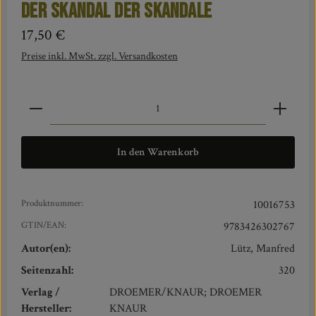
Der Skandal der Skandale
Regulärer Preis:
17,50 €
Preise inkl. MwSt. zzgl. Versandkosten
Produkt Anzahl: Gib den gewünschten Wert ein oder benut
In den Warenkorb
Produktnummer:
10016753
GTIN/EAN:
9783426302767
Autor(en):
Lütz, Manfred
Seitenzahl:
320
Verlag /
DROEMER/KNAUR; DROEMER
Hersteller:
KNAUR