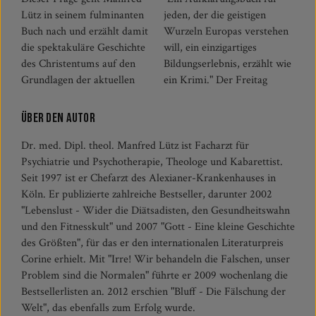
Lütz in seinem fulminanten
jeden, der die geistigen
Buch nach und erzählt damit
Wurzeln Europas verstehen
die spektakuläre Geschichte
will, ein einzigartiges
des Christentums auf den
Bildungserlebnis, erzählt wie
Grundlagen der aktuellen
ein Krimi." Der Freitag
Über den Autor
Dr. med. Dipl. theol. Manfred Lütz ist Facharzt für
Psychiatrie und Psychotherapie, Theologe und Kabarettist.
Seit 1997 ist er Chefarzt des Alexianer-Krankenhauses in
Köln. Er publizierte zahlreiche Bestseller, darunter 2002
"Lebenslust - Wider die Diätsadisten, den Gesundheitswahn
und den Fitnesskult" und 2007 "Gott - Eine kleine Geschichte
des Größten", für das er den internationalen Literaturpreis
Corine erhielt. Mit "Irre! Wir behandeln die Falschen, unser
Problem sind die Normalen" führte er 2009 wochenlang die
Bestsellerlisten an. 2012 erschien "Bluff - Die Fälschung der
Welt", das ebenfalls zum Erfolg wurde.