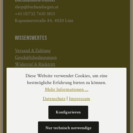
Buchhandels GmbH
shop@buchundsegen.at
+43 (0)732 7610 3813
Kapuzinerstraße 84, 4020 Linz
WISSENSWERTES
Versand & Zahlung
Geschäftsbedingungen
Widerruf & Rücktritt
Diese Website verwendet Cookies, um eine
Öffnungszeiten:
bestmögliche Erfahrung bieten zu können.
Mo–Do: 08:30–17:00 Uhr
Mehr Informationen ...
Fr: 08:30–12:30 Uhr
Datenschutz
|
Impressum
Konfigurieren
WEITERS
Nur technisch notwendige