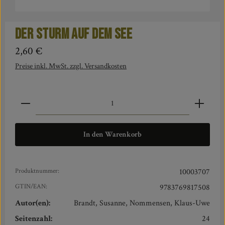
Der Sturm auf dem See
Regulärer Preis:
2,60 €
Preise inkl. MwSt. zzgl. Versandkosten
Produkt Anzahl: Gib den gewünschten Wert ein oder benut
In den Warenkorb
Produktnummer:
10003707
GTIN/EAN:
9783769817508
Autor(en):
Brandt, Susanne, Nommensen, Klaus-Uwe
Seitenzahl:
24