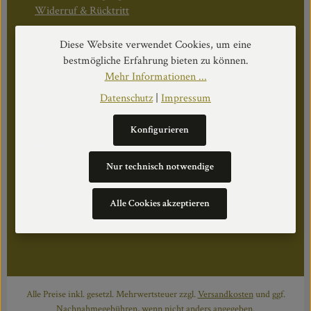
Widerruf & Rücktritt
Diese Website verwendet Cookies, um eine
Öffnungszeiten:
bestmögliche Erfahrung bieten zu können.
Mo–Do: 08:30–17:00 Uhr
Mehr Informationen ...
Fr: 08:30–12:30 Uhr
Datenschutz
|
Impressum
Konfigurieren
WEITERS
Nur technisch notwendige
Datenschutz
Impressum
Alle Cookies akzeptieren
Über Uns
Cookie Einstellungen
Alle Preise inkl. gesetzl. Mehrwertsteuer zzgl.
Versandkosten
und ggf.
Nachnahmegebühren, wenn nicht anders angegeben.