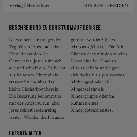
Verlag / Hersteller:
DON BOSCO MEDIEN
Beschreibung zu Der Sturm auf dem See
Nach einem anstrengenden
gerettet werden? (nach
Tag fahren Jesus und seine
Markus 4,35-41). - Die Mini-
Freunde auf den See
Bilderbücher mit den runden
Gennesaret. Jesus ruht sich
Ecken sind bei Kindern
aus und schläft ein. Da bricht
allseits beliebt und eignen
aus heiterem Himmel ein
sich deshalb als preiswertes
starker Sturm über das
Mitbringsel oder als
kleine Fischerboot herein.
Mitgebsel für die
Die Besatzung bekommt es
Kindergruppe oder im
mit der Angst zu tun, aber
Rahmen eines
Jesus schläft seelenruhig
Kindergottesdienstes.
weiter. Werden die Freunde
Über den Autor