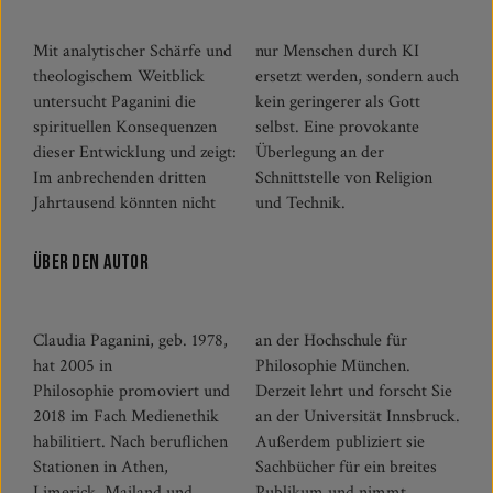
Mit analytischer Schärfe und
nur Menschen durch KI
theologischem Weitblick
ersetzt werden, sondern auch
untersucht Paganini die
kein geringerer als Gott
spirituellen Konsequenzen
selbst. Eine provokante
dieser Entwicklung und zeigt:
Überlegung an der
Im anbrechenden dritten
Schnittstelle von Religion
Jahrtausend könnten nicht
und Technik.
Über den Autor
Claudia Paganini, geb. 1978,
an der Hochschule für
hat 2005 in
Philosophie München.
Philosophie promoviert und
Derzeit lehrt und forscht Sie
2018 im Fach Medienethik
an der Universität Innsbruck.
habilitiert. Nach beruflichen
Außerdem publiziert sie
Stationen in Athen,
Sachbücher für ein breites
Limerick, Mailand und
Publikum und nimmt