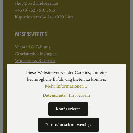
shop@buchundsegen.at
+43 (0)732 7610 3813
Kapuzinerstraße 84, 4020 Linz
WISSENSWERTES
Versand & Zahlung
Geschäftsbedingungen
Widerruf & Rücktritt
Diese Website verwendet Cookies, um eine
Öffnungszeiten:
bestmögliche Erfahrung bieten zu können.
Mo–Do: 08:30–17:00 Uhr
Mehr Informationen ...
Fr: 08:30–12:30 Uhr
Datenschutz
|
Impressum
Konfigurieren
WEITERS
Nur technisch notwendige
Datenschutz