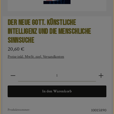
Der neue Gott. Künstliche
Intelligenz und die menschliche
Sinnsuche
Regulärer Preis:
20,60 €
Preise inkl. MwSt. zzgl. Versandkosten
Produkt Anzahl: Gib den gewünschten Wert ein oder benut
In den Warenkorb
Produktnummer:
10015890