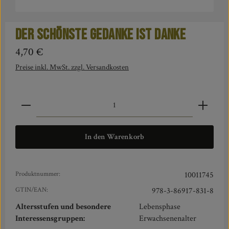
Der schönste Gedanke ist Danke
Regulärer Preis:
4,70 €
Preise inkl. MwSt. zzgl. Versandkosten
Produkt Anzahl: Gib den gewünschten Wert ein oder benut
In den Warenkorb
Produktnummer:
10011745
GTIN/EAN:
978-3-86917-831-8
Altersstufen und besondere
Lebensphase
Interessensgruppen:
Erwachsenenalter