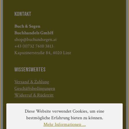
KONTAKT
Buch & Segen
Buchhandels GmbH
shop@buchundsegen.at
+43 (0)732 7610 3813
Kapuzinerstraße 84, 4020 Linz
WISSENSWERTES
Versand & Zahlung
Geschäftsbedingungen
Widerruf & Rücktritt
Öffnungszeiten:
Diese Website verwendet Cookies, um eine
Mo–Do: 08:30–17:00 Uhr
bestmögliche Erfahrung bieten zu können.
Fr: 08:30–12:30 Uhr
Mehr Informationen ...