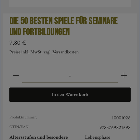
Die 50 besten Spiele für Seminare
und Fortbildungen
Regulärer Preis:
7,80 €
Preise inkl. MwSt. zzgl. Versandkosten
Produkt Anzahl: Gib den gewünschten Wert ein oder benut
In den Warenkorb
Produktnummer:
10001028
GTIN/EAN:
9783769821598
Altersstufen und besondere
Lebensphase