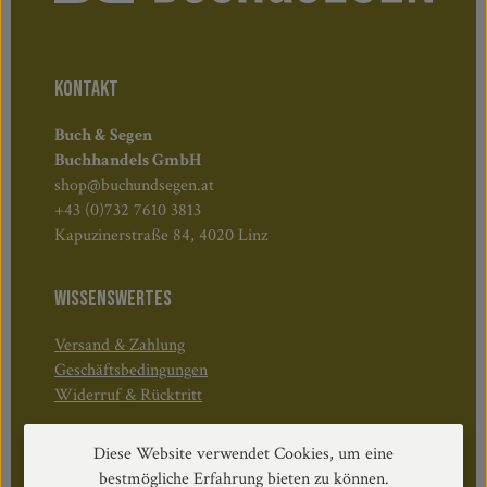
KONTAKT
Buch & Segen
Buchhandels GmbH
shop@buchundsegen.at
+43 (0)732 7610 3813
Kapuzinerstraße 84, 4020 Linz
WISSENSWERTES
Versand & Zahlung
Geschäftsbedingungen
Widerruf & Rücktritt
Diese Website verwendet Cookies, um eine
Öffnungszeiten:
bestmögliche Erfahrung bieten zu können.
Mo–Do: 08:30–17:00 Uhr