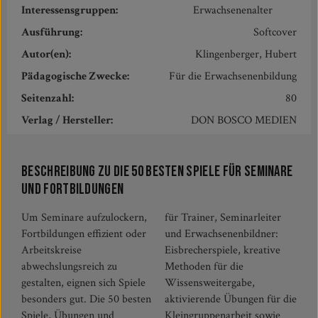
Interessensgruppen:
Erwachsenenalter
Ausführung:
Softcover
Autor(en):
Klingenberger, Hubert
Pädagogische Zwecke:
Für die Erwachsenenbildung
Seitenzahl:
80
Verlag / Hersteller:
DON BOSCO MEDIEN
Beschreibung zu Die 50 besten Spiele für Seminare
und Fortbildungen
Um Seminare aufzulockern,
für Trainer, Seminarleiter
Fortbildungen effizient oder
und Erwachsenenbildner:
Arbeitskreise
Eisbrecherspiele, kreative
abwechslungsreich zu
Methoden für die
gestalten, eignen sich Spiele
Wissensweitergabe,
besonders gut. Die 50 besten
aktivierende Übungen für die
Spiele, Übungen und
Kleingruppenarbeit sowie