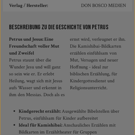
Verlag / Hersteller:
DON BOSCO MEDIEN
Beschreibung zu Die Geschichte von Petrus
Petrus und Jesus: Eine
ernst wird, verleugnet er ihn.
Freundschaft voller Mut
Die Kamishibai-Bildkarten
und Zweifel
erzählen einfühlsam von
Petrus staunt über die
Mut, Versagen und neuer
Wunder Jesu und will ganz
Hoffnung - ideal zur
so sein wie er. Er erlebt
biblischen Erzählung, für
Heilung, wagt sich mit Jesus
Kindergottesdienst und
aufs Wasser und erkennt in
Religionsunterricht.
ihm den Messias. Doch als es
Kindgerecht erzählt:
Ausgewählte Bibelstellen über
Petrus, einfühlsam für Kinder aufbereitet
Ideal für Kamishibai:
Anschauliches Erzählen mit
Bildkarten im Erzähltheater für Gruppen