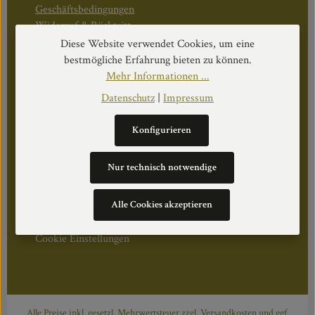
Geschäftsbedingungen
Widerruf & Rücktritt
Diese Website verwendet Cookies, um eine
bestmögliche Erfahrung bieten zu können.
Öffnungszeiten:
Mehr Informationen ...
Mo–Do: 08:30–17:00 Uhr
Fr: 08:30–12:30 Uhr
Datenschutz
|
Impressum
Konfigurieren
WEITERS
Nur technisch notwendige
Datenschutz
Alle Cookies akzeptieren
Impressum
Über Uns
Cookie Einstellungen
Alle Preise inkl. gesetzl. Mehrwertsteuer zzgl.
Versandkosten
und ggf.