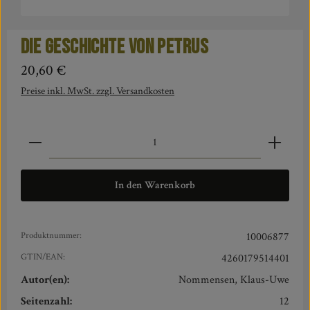
Die Geschichte von Petrus
Regulärer Preis:
20,60 €
Preise inkl. MwSt. zzgl. Versandkosten
Produkt Anzahl: Gib den gewünschten Wert ein oder benut
In den Warenkorb
Produktnummer:
10006877
GTIN/EAN:
4260179514401
Autor(en):
Nommensen, Klaus-Uwe
Seitenzahl:
12