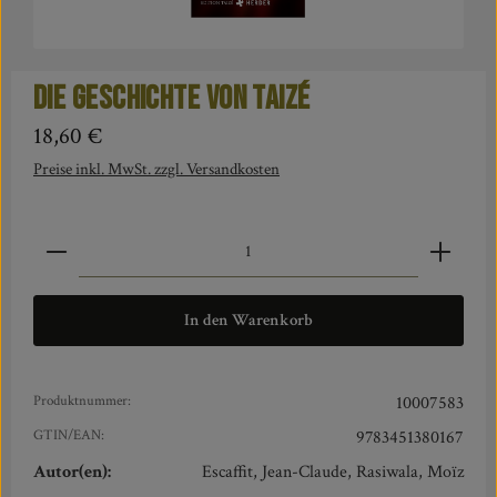
Die Geschichte von Taizé
Regulärer Preis:
18,60 €
Preise inkl. MwSt. zzgl. Versandkosten
Produkt Anzahl: Gib den gewünschten Wert ein oder benut
In den Warenkorb
Produktnummer:
10007583
GTIN/EAN:
9783451380167
Autor(en):
Escaffit, Jean-Claude, Rasiwala, Moïz